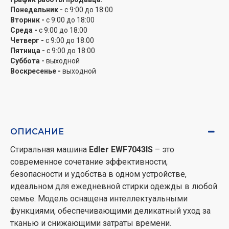
например на ночь или до возвращения с работы.
Понедельник -
с 9:00 до 18:00
Функция быстрой стирки – идеальна для
Вторник -
с 9:00 до 18:00
освежения одежды за короткое время.
Среда -
с 9:00 до 18:00
Стирка с паром помогает уменьшить
Четверг -
с 9:00 до 18:00
количество складок, устранить запахи и
Пятница -
с 9:00 до 18:00
Суббота -
выходной
улучшить гигиену стирки без дополнительных
Воскресенье -
выходной
химикатов.
Edler EWF7043IS
– это надежность, забота о ткани и
комфорте ежедневного использования.
ОПИСАНИЕ
Стиральная машина
Edler EWF7043IS
– это
современное сочетание эффективности,
безопасности и удобства в одном устройстве,
идеальном для ежедневной стирки одежды в любой
семье. Модель оснащена интеллектуальными
функциями, обеспечивающими деликатный уход за
тканью и снижающими затраты времени.