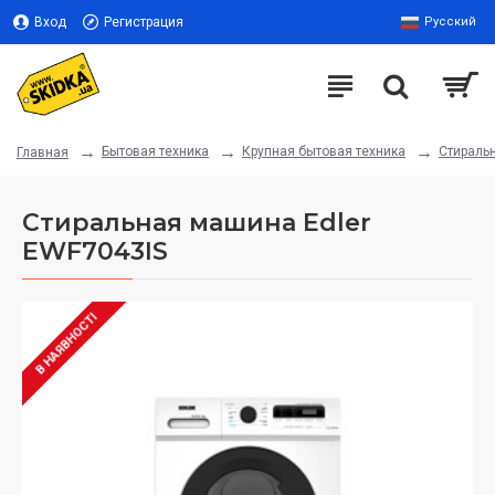
Вход
Регистрация
Русский
Бытовая техника
Крупная бытовая техника
Стираль
Главная
Стиральная машина Edler
EWF7043IS
В НАЯВНОСТІ