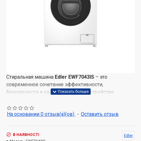
Стиральная машина
Edler EWF7043IS
– это
современное сочетание эффективности,
безопасности и удобства в одном устройстве,
идеальном для ежедневной стирки одежды в любой
семье. Модель оснащена интеллектуальными
На основании 0 отзыв(а)(ов).
-
Оставить отзыв
функциями, обеспечивающими деликатный уход за
тканью и снижающими затраты времени.
Основные преимущества:
В НАЯВНОСТІ
Edler