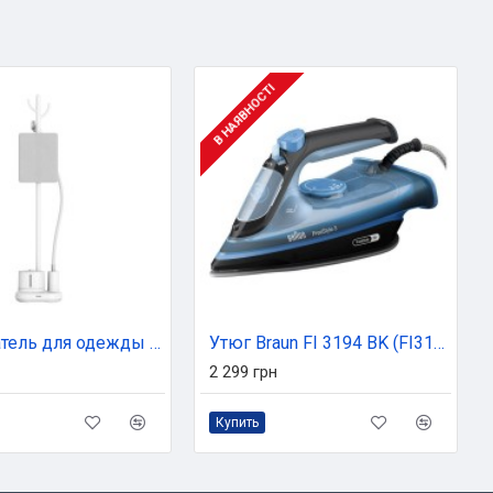
В НАЯВНОСТІ
Отпариватель для одежды Tefal IT3280E1
Утюг Braun FI 3194 BK (FI3194BK)
2 299 грн
Купить