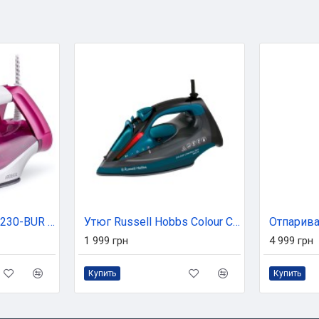
Утюг Ardesto IR-C2230-BUR / 2200Вт /300мл/пар/самоочищення /антикапля /ке (IR-C2230-BUR)
Утюг Russell Hobbs Colour Control Pro (27280-56)
1 999 грн
4 999 грн
Купить
Купить