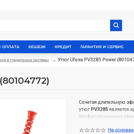
И ОПЛАТА
КЕШБЭК
КРЕДИТ
ГАРАНТИЯ И СЕРВИС
Утюг Ufesa PV3285 Power (80104
юги и гладильные системы
(80104772)
Сочетая длительную эф
утюг
PV3285
является 
профессиональных резу
3-в-1 (система самоочис
На основани
защиты от накипи), а т