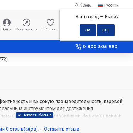
Киев
Русский
Ваш город —
Киев
?
0 грн
Войти
Регистрация
Избранное
Сравнение
0 800 305-990
772)
фективность и высокую производительность, паровой
идеальным инструментом для достижения
льтатов с минимальными усилиями. Защита от накипи
тки, клапан для защиты от накипи и картридж для
и 0 отзыв(а)(ов).
-
Оставить отзыв
ак же система защиты от капель, обеспечивающие