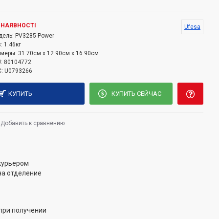
омфорт и производительность.
 НАЯВНОСТІ
Ufesa
дель:
PV3285 Power
:
1.46кг
змеры:
31.70см x 12.90см x 16.90см
:
80104772
:
U0793266
КУПИТЬ
КУПИТЬ СЕЙЧАС
Добавить к сравнению
 курьером
на отделение
при получении