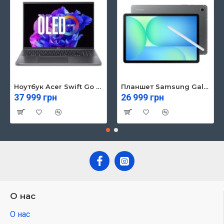
Ноутбук Acer Swift Go 16 SFG16-71 (NX.KVZEU.003)
Планшет Samsung Galaxy Tab S10 FE 5G 8/128GB Gray (SM-X526BZAREUC)
37 999 грн
26 999 грн
О нас
О нас