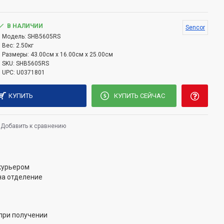
мкостью 800 мл, с крышкой
ля взбивания с двумя венчиками
В НАЛИЧИИ
Sencor
ия объемом 1 250 мл с лезвиями из нержавеющей
Модель:
SHB5605RS
Вес:
2.50кг
вания съёмной насадки
Размеры:
43.00см x 16.00см x 25.00см
SKU:
SHB5605RS
UPC:
U0371801
2 м
КУПИТЬ
КУПИТЬ СЕЙЧАС
Добавить к сравнению
 курьером
на отделение
при получении