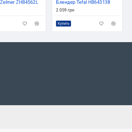
Zelmer ZHB4562L
Блендер Tefal HB643138
2 059 грн
Купить