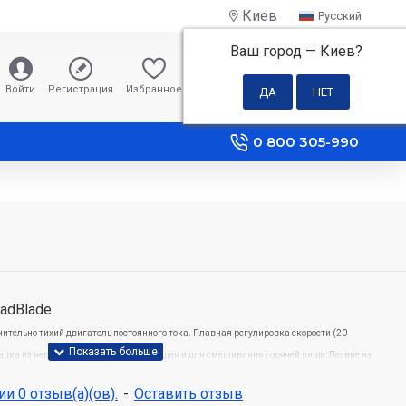
Киев
Русский
Ваш город —
Киев
?
0 грн
Войти
Регистрация
Избранное
Сравнение
0 800 305-990
adBlade
ительно тихий двигатель постоянного тока.
Плавная регулировка скорости (20
адка из нержавеющей стали, подходящая и для смешивания горячей пищи.
Лезвие из
и 0 отзыв(а)(ов).
-
Оставить отзыв