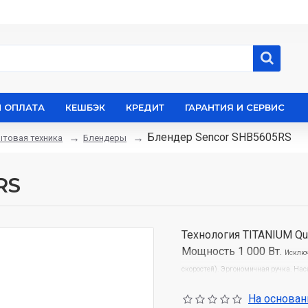
И ОПЛАТА
КЕШБЭК
КРЕДИТ
ГАРАНТИЯ И СЕРВИС
Блендер Sencor SHB5605RS
товая техника
Блендеры
RS
Технология TITANIUM Qu
Мощность 1 000 Вт.
Исключ
скоростей).
Эргономичная ручка.
Нас
нержавеющей стали
На основани
Принадлежности: