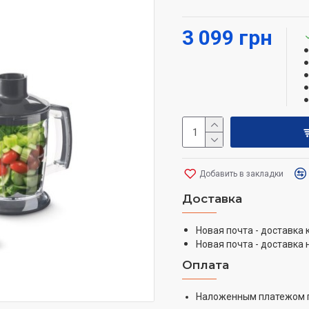
Чаша для смешивания е
Нержавеющая насадка д
3 099 грн
Емкость для измельчен
стали
Кнопки для разблокиро
Подвесная петля
Длина шнура питания: 1,
Добавить в закладки
Доставка
Новая почта - доставка
Новая почта - доставка 
Оплата
Наложенным платежом 