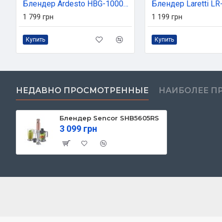
Блендер Ardesto HBG-1000WHCHC
Блендер Laretti L
1 799 грн
1 199 грн
Купить
Купить
НЕДАВНО ПРОСМОТРЕННЫЕ
НАИБОЛЕЕ П
Блендер Sencor SHB5605RS
3 099 грн