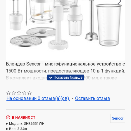
Блендер Sencor - многофункциональное устройство с
1500 Вт мощности, предоставляющее 10 в 1 функций.
В комплект входит чаша объемом 800 мл, а также
мельница для трав и вспениватель молока. Этот
погружной блендер идеально подходит для
На основании 0 отзыв(а)(ов).
-
Оставить отзыв
измельчения, смешивания, и других задач. Высокая
мощность и разнообразные функции делают его
универсальным помощником на кухне.
В НАЯВНОСТІ
Sencor
Модель:
SHB6551WH
Вес:
3.34кг