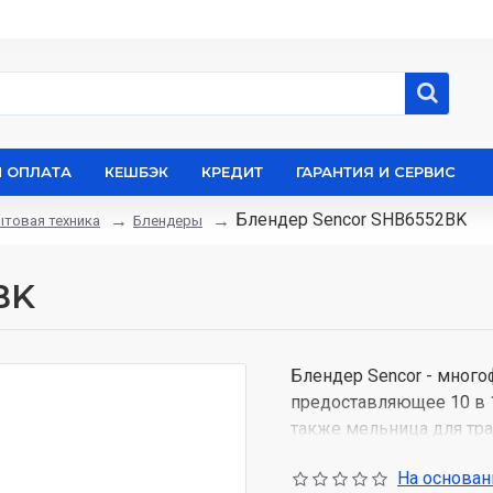
И ОПЛАТА
КЕШБЭК
КРЕДИТ
ГАРАНТИЯ И СЕРВИС
Блендер Sencor SHB6552BK
товая техника
Блендеры
BK
Блендер Sencor - много
предоставляющее 10 в 1
также мельница для тра
идеально подходит для 
На основани
мощность и разнообра