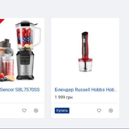
Sencor SBL7570SS
Блендер Russell Hobbs Hobbs заглибний Desire Red, 500Вт, чаша-500мл, вінчик, міні-подріб. (27140-56)
1 999 грн
Купить