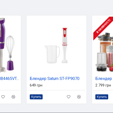
В НАЯВНОСТІ
Блендер Sencor SHB4465VT-EUE3
Блендер Saturn ST-FP9070
Блендер 
649 грн
2 799 грн
Купить
Купить