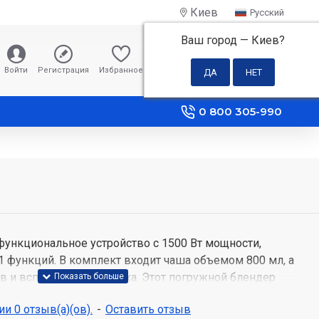
Киев
Русский
Ваш город —
Киев
?
0 грн
Войти
Регистрация
Избранное
Сравнение
0 800 305-990
функциональное устройство с 1500 Вт мощности,
 функций. В комплект входит чаша объемом 800 мл, а
в и вспениватель молока. Этот погружной блендер
измельчения, смешивания, и других задач. Высокая
и 0 отзыв(а)(ов).
-
Оставить отзыв
зные функции делают его универсальным помощником