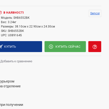
В НАЯВНОСТІ
Sencor
Модель:
SHB6552BK
Вес:
3.24кг
Размеры:
38.10см x 22.90см x 24.30см
SKU:
SHB6552BK
UPC:
U0891645
КУПИТЬ
КУПИТЬ СЕЙЧАС
Добавить к сравнению
 курьером
на отделение
при получении