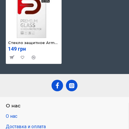
Стекло защитное Armorstandart Full Glue Icon Samsung A72 Black (ARM58088) (ARM58088)
149 грн
О нас
О нас
Доставка и оплата