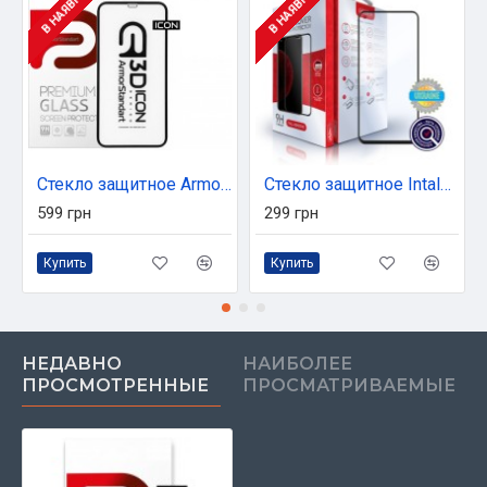
В НАЯВНОСТІ
В НАЯВНОСТІ
Стекло защитное Armorstandart Icon 3D Apple iPhone 12 Pro Max Black (ARM57194)
Стекло защитное Intaleo Full Glue Xiaomi Redmi Note 9 (1283126502729)
599 грн
299 грн
Купить
Купить
НЕДАВНО
НАИБОЛЕЕ
ПРОСМОТРЕННЫЕ
ПРОСМАТРИВАЕМЫЕ