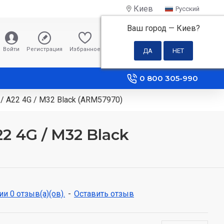
Киев
Русский
Ваш город —
Киев
?
0 грн
Войти
Регистрация
Избранное
Сравнение
0 800 305-990
 / A22 4G / M32 Black (ARM57970)
2 4G / M32 Black
и 0 отзыв(а)(ов).
-
Оставить отзыв