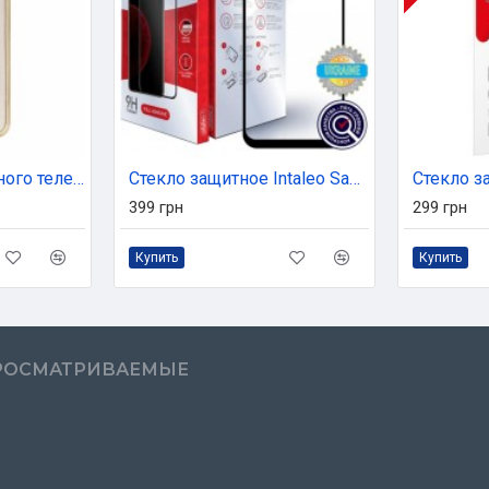
Чехол для мобильного телефона Armorstandart Air Spark для Samsung Galaxy A40 2019 (A405) Gold (ARM54901)
Стекло защитное Intaleo Samsung A30/A50/A30s/M20/M30/M30s (1283126497643)
399 грн
299 грн
Купить
Купить
РОСМАТРИВАЕМЫЕ