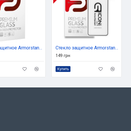
Стекло защитное Armorstandart Pro 3D Apple iPhone 12 Pro Max Black (ARM57356)
Стекло защитное Armorstandart Vivo Y11 Black (ARM55990-GIC-BK)
149 грн
Купить