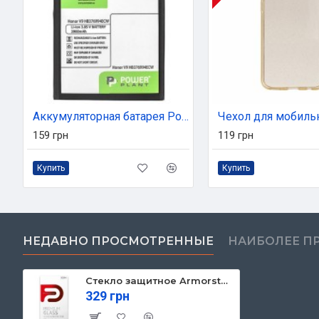
Аккумуляторная батарея PowerPlant Huawei Honor V9 (HB376994ECW) 3900mAh (SM150182)
159 грн
119 грн
Купить
Купить
НЕДАВНО ПРОСМОТРЕННЫЕ
НАИБОЛЕЕ П
Стекло защитное Armorstandart Icon Samsung A32 / A22 4G / M32 Black (ARM57970)
329 грн