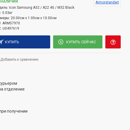
 НАЛИЧИИ
Armorstandart
дель:
Icon Samsung A32 / A22 4G / M32 Black
:
0.03кг
змеры:
20.00см x 1.00см x 10.00см
:
ARM57970
:
U0497619
КУПИТЬ
КУПИТЬ СЕЙЧАС
Добавить к сравнению
 курьером
на отделение
при получении