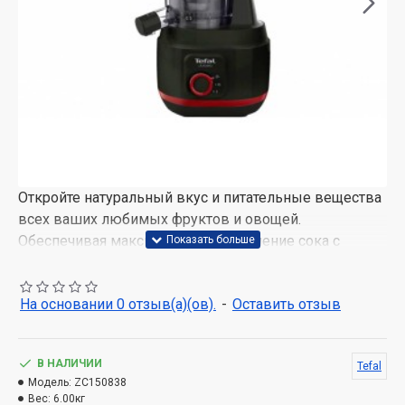
Откройте натуральный вкус и питательные вещества
всех ваших любимых фруктов и овощей.
Обеспечивая максимальное извлечение сока с
минимальными отходами, соковыжималка имеет
одну скорость с функцией обратного хода для
На основании 0 отзыв(а)(ов).
-
Оставить отзыв
легкого использования. В завершение - удобные
функции, бесшумная технология, легкость в уходе,
удобность для хранения.
В НАЛИЧИИ
Tefal
Модель:
ZC150838
Вес:
6.00кг