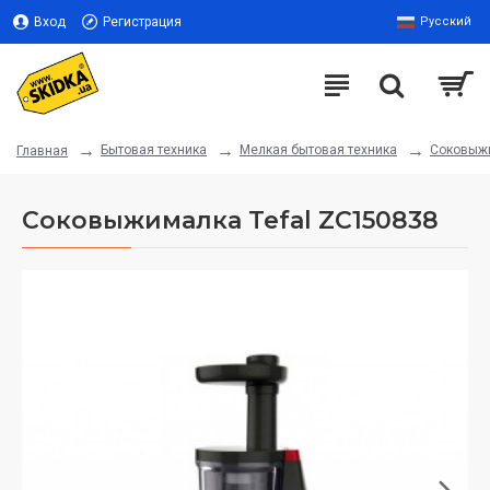
Вход
Регистрация
Русский
Бытовая техника
Мелкая бытовая техника
Соковыж
Главная
Соковыжималка Tefal ZC150838