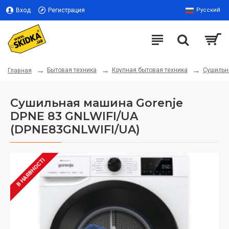
Вход
Регистрация
Русский
Бытовая техника
Крупная бытовая техника
Сушиль
Главная
Сушильная машина Gorenje
DPNE 83 GNLWIFI/UA
(DPNE83GNLWIFI/UA)
В НАЯВНОСТІ