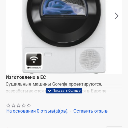
Изготовлено в ЕС
Сушильные машины Gorenje проектируются,
разрабатываются и изготавливаются в Европе
командой профессионалов, которые являются
первооткрывателями новейших тенденций в области
На основании 0 отзыв(а)(ов).
-
Оставить отзыв
технологий. Каждый прибор тщательно произведен,
чтобы наилучшим образом соответствовать вашим
потребностям.