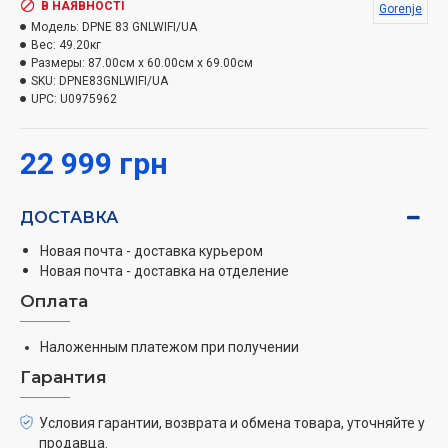
В НАЯВНОСТІ
Gorenje
Теперь вы можете безопасно сушить самые
Модель:
DPNE 83 GNLWIFI/UA
Вес:
49.20кг
деликатные вещи без каких-либо рисков
Размеры:
87.00см x 60.00см x 69.00см
Лучший способ сушки белья - естественный, на
SKU:
DPNE83GNLWIFI/UA
свежем воздухе или же с помощью программы,
UPC:
U0975962
созданной для имитации этого процесса.
Специальная запатентованная технология с
22 999 грн
дополнительным датчиком температуры позволяет
сушить все типы одежды, даже деликатные,
ДОСТАВКА
шерстяные изделия и спортивную одежду.
Новая почта - доставка курьером
Высочайшая энергоэффективность
Новая почта - доставка на отделение
Благодаря новому конденсатору HeatPump,
Оплата
продуманной задней стенке барабана и экологически
чистому газу R290 Gorenje предлагает вам лучшие
Наложенным платежом при получении
сушильные машины класса энергоэффективности
Гарантия
A+++ на рынке.
Условия гарантии, возврата и обмена товара, уточняйте у
продавца.