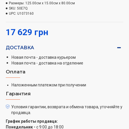
Сочетание изображения Dolby Vision™ HDR и звука
Размеры:
125.00см x 15.00см x 80.00см
Dolby Atmos® превращает ваш телевизор в
SKU:
50E7Q
UPC:
U1073160
настоящий центр развлечений.
Повышение качества до 4K с помощью
17 629 грн
искусственного интеллекта. Нечеткие
изображения масштабируются почти до 4K
ДОСТАВКА
Функция повышения качества до 4K с помощью
Новая почта - доставка курьером
искусственного интеллекта от Hisense открывает
Новая почта - доставка на отделение
новый уровень четкости для всего вашего контента.
Оплата
Эта интеллектуальная функция обновляет как
любимую классику и домашние видео, так и
Наложенным платежом при получении
современные телевизионные программы, фильмы и
Гарантия
потоковый контент до потрясающего качества 4K.
Каждый пиксель выводится на максимум
Условия гарантии, возврата и обмена товара, уточняйте у
возможностей вашего телевизора.
продавца.
AI Smooth Motion. Плавные изображения без
График работы продавца:
размывания
Понедельник -
с 9:00 до 18:00