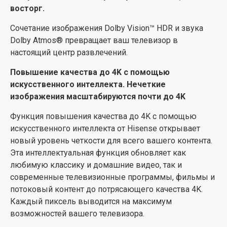
восторг.
плавной игрой на телевизоре по разумной цене!
Сочетание изображения Dolby Vision™ HDR и звука
Режим режиссера. Смотрите фильмы и сериалы
Dolby Atmos® превращает ваш телевизор в
так, как их задумали создатели
настоящий центр развлечений.
С помощью режима режиссера вы сможете увидеть
Повышение качества до 4K с помощью
видео таким, как оно было задумано. Настройте
искусственного интеллекта. Нечеткие
видео на оригинальные параметры, чтобы
изображения масштабируются почти до 4K
воспроизвести такие детали, как звук, соотношение
сторон, цвет, частота кадров и многое другое так, как
Функция повышения качества до 4K с помощью
они были изначально задуманы. Это гарантирует
искусственного интеллекта от Hisense открывает
самое достоверное отображение шедевра вашего
новый уровень четкости для всего вашего контента.
любимого режиссера, до того, как оно было
Эта интеллектуальная функция обновляет как
изменено для обычного просмотра.
любимую классику и домашние видео, так и
современные телевизионные программы, фильмы и
Голосовое управление. Управляйте с помощью
потоковый контент до потрясающего качества 4K.
голоса
Каждый пиксель выводится на максимум
Попробуйте дистанционное управление голосом
возможностей вашего телевизора.
Hisense и перейдите на новый уровень удобства