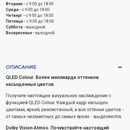
Вторник -
с 9:00 до 18:00
Наслаждайтесь естественным и четким
Среда -
с 9:00 до 18:00
изображением благодаря передовым технологиям,
Четверг -
с 9:00 до 18:00
Пятница -
с 9:00 до 18:00
таким как MEMC (технология оценки и компенсации
Суббота -
выходной
движения) и снижение уровня 3D-шума, встроенным
Воскресенье -
выходной
в сверхчувствительную панель. С технологией AI
Smooth Motion проблема размытия движения
осталась в прошлом. Будь то динамичные
спортивные события или напряженные игровые
сцены - каждое движение и резкий поворот
ОПИСАНИЕ
воспроизводятся с безупречной четкостью,
QLED Colour. Более миллиарда оттенков
обеспечивая плавное и реалистичное изображение.
насыщенных цветов
Режим игры PLUS. Невероятно плавный игровой
Получите настоящее визуальное наслаждение с
процесс без задержек
функцией QLED Colour. Каждый кадр насыщен
Улучшайте свой игровой опыт с режимом игры PLUS
цветами, яркий, реалистичный, а все оттенки цветов -
и удобной игровой панелью как центром управления.
от самых незаметных до самых ярких - выделяются.
Технологии VRR и ALLM снижают задержку ввода и
Dolby Vision·Atmos. Почувствуйте настоящий
устраняют разрывы изображения. Наслаждайтесь