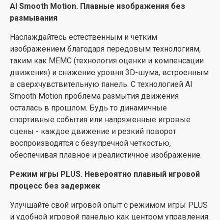
AI Smooth Motion. Плавные изображения без
управления телевизором. Голосовые команды
размывания
активируются одним нажатием кнопки.
Переключайте сериалы, изменяйте громкость и
Наслаждайтесь естественным и четким
взаимодействуйте с виртуальными помощниками
изображением благодаря передовым технологиям,
без лишних усилий.
таким как MEMC (технология оценки и компенсации
движения) и снижение уровня 3D-шума, встроенным
Игровая панель. Централизованное управление
в сверхчувствительную панель. С технологией AI
игровым процессом в режиме реального времени
Smooth Motion проблема размытия движения
Наслаждайтесь удобным игровым интерфейсом и
осталась в прошлом. Будь то динамичные
управляйте производительностью в реальном
спортивные события или напряженные игровые
времени. Вы можете легко настраивать игровые
сцены - каждое движение и резкий поворот
параметры и отслеживать данные игрового процесса
воспроизводятся с безупречной четкостью,
без каких-либо препятствий. Играйте с точностью -
обеспечивая плавное и реалистичное изображение.
играйте на победу.
Режим игры PLUS. Невероятно плавный игровой
Датчик освещения с ИИ. Интеллектуальная
процесс без задержек
яркость для комфортного и энергоэффективного
Улучшайте свой игровой опыт с режимом игры PLUS
просмотра
и удобной игровой панелью как центром управления.