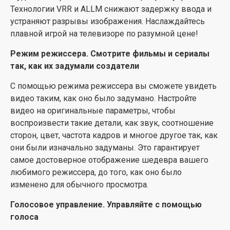
Независимо от времени суток, телевизор
Технологии VRR и ALLM снижают задержку ввода и
автоматически обнаруживает и регулирует яркость
устраняют разрывы изображения. Наслаждайтесь
экрана в соответствии с освещением в помещении,
плавной игрой на телевизоре по разумной цене!
чтобы уменьшить потребление электроэнергии.
Режим режиссера. Смотрите фильмы и сериалы
Идеальный баланс между энергосбережением и
так, как их задумали создатели
качественным просмотром.
С помощью режима режиссера вы сможете увидеть
Передача на телевизор. Одно нажатие кнопки - и
видео таким, как оно было задумано. Настройте
вы наслаждаетесь просмотром контента на
видео на оригинальные параметры, чтобы
большом экране
воспроизвести такие детали, как звук, соотношение
Переключение между устройствами - это уже в
сторон, цвет, частота кадров и многое другое так, как
прошлом. Функция передачи на телевизор от Hisense
они были изначально задуманы. Это гарантирует
передает ваш любимый контент с вашего устройства
самое достоверное отображение шедевра вашего
прямо на телевизор. Вы можете без лишних забот
любимого режиссера, до того, как оно было
как выводить контент на экран, так и просто
изменено для обычного просмотра.
передавать его.
Голосовое управление. Управляйте с помощью
Несколько вариантов размеров. Выбирайте
голоса
размер, идеально вписывающийся в ваше