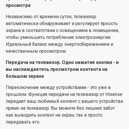
просмотра
развлекательными возможностями!
Независимо от времени суток, телевизор
EZPlay. Управляйте звуком легко
автоматически обнаруживает и регулирует яркость
Пульт EZPlay в корне меняет ваш домашний
экрана в соответствии с освещением в помещении,
кинотеатр, обеспечивая мгновенное соединение
чтобы уменьшить потребление электроэнергии.
телевизора Hisense с саундбаром. Управляйте
Идеальный баланс между энергосбережением и
саундбаром прямо с экрана телевизора - просто и
качественным просмотром.
удобно.
Передача на телевизор. Одно нажатие кнопки - и
вы наслаждаетесь просмотром контента на
большом экране
Переключение между устройствами - это уже в
прошлом. Функция передачи на телевизор от Hisense
передает ваш любимый контент с вашего устройства
прямо на телевизор. Вы можете без лишних забот
как выводить контент на экран, так и просто
передавать его.