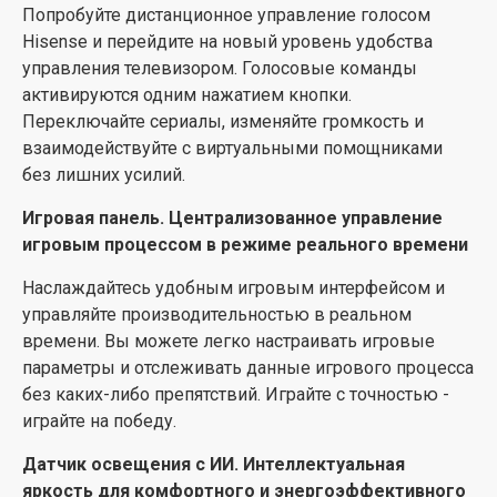
Попробуйте дистанционное управление голосом
пространство
Hisense и перейдите на новый уровень удобства
Широкий выбор диагоналей, которые легко
управления телевизором. Голосовые команды
впишутся в любой интерьер, независимо от ваших
активируются одним нажатием кнопки.
потребностей.
Переключайте сериалы, изменяйте громкость и
взаимодействуйте с виртуальными помощниками
VIDAA для умного телевизора. Это просто. Быстро.
без лишних усилий.
Надежно. Глобальные и местные развлечения.
Игровая панель. Централизованное управление
Приветствуем в будущем телевизоров! Наша
игровым процессом в режиме реального времени
современная операционная система безупречно
объединяет ваш любимый международный и
Наслаждайтесь удобным игровым интерфейсом и
местный контент, настроенный в соответствии с
управляйте производительностью в реальном
вашими уникальными предпочтениями и который
времени. Вы можете легко настраивать игровые
легко найти. Окунитесь в мир бесконечных
параметры и отслеживать данные игрового процесса
развлечений, где вы сможете просматривать самые
без каких-либо препятствий. Играйте с точностью -
популярные сериалы, фильмы-блокбастеры и т.д. -
играйте на победу.
все это настроено в соответствии с вашими
Датчик освещения с ИИ. Интеллектуальная
предпочтениями и с удобным доступом. Улучшайте
яркость для комфортного и энергоэффективного
просмотр уже сегодня и управляйте