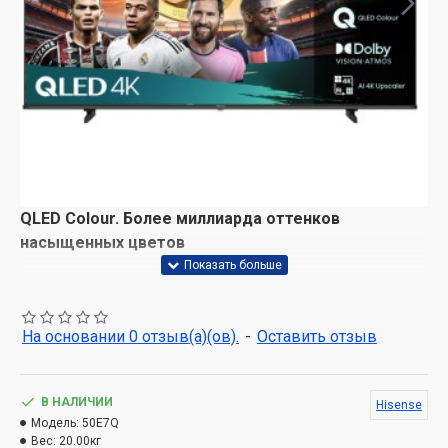
QLED Colour. Более миллиарда оттенков
насыщенных цветов
Получите настоящее визуальное наслаждение с
функцией QLED Colour. Каждый кадр насыщен
цветами, яркий, реалистичный, а все оттенки цветов -
На основании 0 отзыв(а)(ов).
-
Оставить отзыв
от самых незаметных до самых ярких - выделяются.
Dolby Vision·Atmos. Почувствуйте настоящий
В НАЛИЧИИ
Hisense
восторг.
Модель:
50E7Q
Вес:
20.00кг