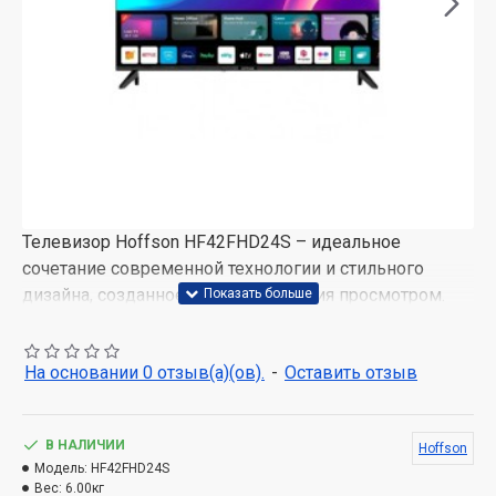
Телевизор Hoffson HF42FHD24S – идеальное
сочетание современной технологии и стильного
дизайна, созданное для наслаждения просмотром.
Благодаря диагонали в
42 дюйма
это устройство
станет центром внимания в любой комнате,
На основании 0 отзыв(а)(ов).
-
Оставить отзыв
обеспечивая вам комфорт и удовольствие от
каждого кадра.
В НАЛИЧИИ
Hoffson
Качество изображения поражает безупречной
Модель:
HF42FHD24S
четкостью –
разрешение экрана
составляет 1920 x
Вес:
6.00кг