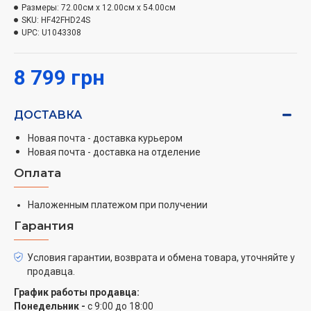
1080 пикселей, что позволяет наслаждаться
Размеры:
72.00см x 12.00см x 54.00см
SKU:
HF42FHD24S
детализированными сценами и яркими цветами.
UPC:
U1043308
Использование
LCD-матрицы
с
Direct LED
подсветкой
гарантирует однородное освещение и
8 799 грн
контрастность, создавая по-настоящему живое
изображение.
ДОСТАВКА
В современном мире без мультимедийных
Новая почта - доставка курьером
возможностей не обойтись, и Hoffson HF42FHD24S
Новая почта - доставка на отделение
предлагает полный спектр
интерфейсов
Оплата
подключения
. Благодаря
3 HDMI
и
2 USB
портам, вы
легко сможете подключить разнообразные
Наложенным платежом при получении
устройства – от игровых консолей до устройств для
потокового видео.
Гарантия
Наличие встроенного Wi-Fi делает этот телевизор
Условия гарантии, возврата и обмена товара, уточняйте у
продавца.
настоящим домашним мультимедийным центром.
Smart TV
на базе операционной системы
WebOS
График работы продавца:
открывает безграничные возможности доступа к
Понедельник -
с 9:00 до 18:00