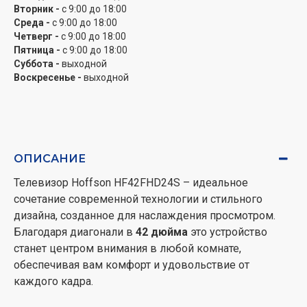
Вторник -
с 9:00 до 18:00
многочисленным приложениям, потоковым
Среда -
с 9:00 до 18:00
сервисам и социальным сетям, а с поддержкой
Четверг -
с 9:00 до 18:00
Bluetooth
вы легко сможете подключить
Пятница -
с 9:00 до 18:00
беспроводные аксессуары.
Суббота -
выходной
Воскресенье -
выходной
Телевизор оснащен
аналоговым
и
цифровыми
тюнерами
(
DVB-T2, DVB-C, DVB-T
), что обеспечивает
возможность просмотра как эфирного, так и
кабельного телевидения в высоком качестве. Это
ОПИСАНИЕ
особенно удобно, поскольку вы получаете доступ к
широкому спектру каналов без дополнительных
Телевизор Hoffson HF42FHD24S – идеальное
тюнеров.
сочетание современной технологии и стильного
дизайна, созданное для наслаждения просмотром.
Элегантный дизайн телевизора Hoffson HF42FHD24S
Благодаря диагонали в
42 дюйма
это устройство
гармонично впишется в любой интерьер, а
станет центром внимания в любой комнате,
поддержка крепления
VESA
(100х100 мм) позволит
обеспечивая вам комфорт и удовольствие от
удобно разместить его на стене, экономя
каждого кадра.
пространство.