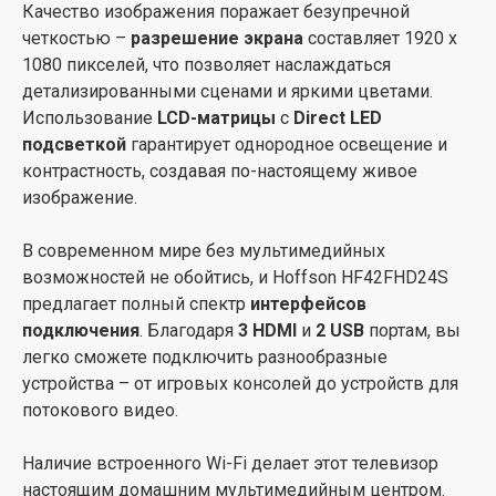
Качество изображения поражает безупречной
Телевизор Hoffson HF42FHD24S – это не просто
четкостью –
разрешение экрана
составляет 1920 x
источник развлечений, но и средство для создания
1080 пикселей, что позволяет наслаждаться
уютной атмосферы в вашем доме, открывая новые
детализированными сценами и яркими цветами.
возможности для погружения в мир кино,
Использование
LCD-матрицы
с
Direct LED
телевидения и игр. Это выбор для тех, кто ценит
подсветкой
гарантирует однородное освещение и
высокое качество изображения и современные
контрастность, создавая по-настоящему живое
технологии, создавая идеальную гармонию между
изображение.
функциональностью и эстетикой.
В современном мире без мультимедийных
возможностей не обойтись, и Hoffson HF42FHD24S
предлагает полный спектр
интерфейсов
подключения
. Благодаря
3 HDMI
и
2 USB
портам, вы
легко сможете подключить разнообразные
устройства – от игровых консолей до устройств для
потокового видео.
Наличие встроенного Wi-Fi делает этот телевизор
настоящим домашним мультимедийным центром.