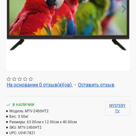
На основании 0 отзыв(а)(ов).
-
Оставить отзыв
В НАЛИЧИИ
MYSTERY
Модель:
MTV-2450HT2
TV
Вес:
3.50кг
Размеры:
63.00см x 12.00см x 40.00см
SKU:
MTV-2450HT2
UPC:
U0417821