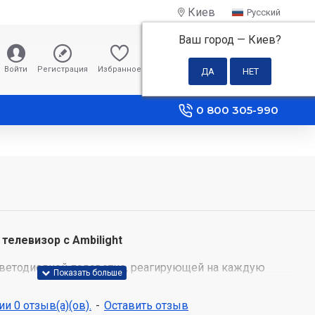
Киев
Русский
Ваш город —
Киев
?
0 грн
Войти
Регистрация
Избранное
Сравнение
0 800 305-990
 телевизор с Ambilight
светодиодной подсветке, реагирующей на каждую
ает вас в ореол красочного света. Фильмы, спортивные
ые клипы и игры выходят за пределы экрана, чтобы
и 0 отзыв(а)(ов).
-
Оставить отзыв