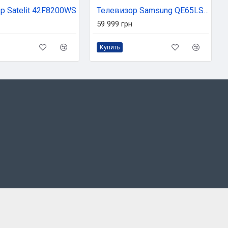
р Satelit 42F8200WS
Телевизор Samsung QE65LS03FAUXUA
59 999 грн
Купить