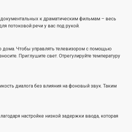
рское мышление
, от документальных к драматическим фильмам – весь
изящная тонкая рамка, отличный QLED-телевизор – это
я потоковой речи у вас под рукой.
го наилучшем проявлении. Включите Ambilight в
вета, чтобы наполнить комнату цветом, пока
дистанционного управления изготовлен из
о дома. Чтобы управлять телевизором с помощью
а, а упаковку – из картона с сертификатом FSC; даже
зносите. Приглушите свет. Отрегулируйте температуру
одуманы и напечатаны на переработанной бумаге.
кость диалога без влияния на фоновый звук. Таким
Благодаря настройке низкой задержки ввода, которая