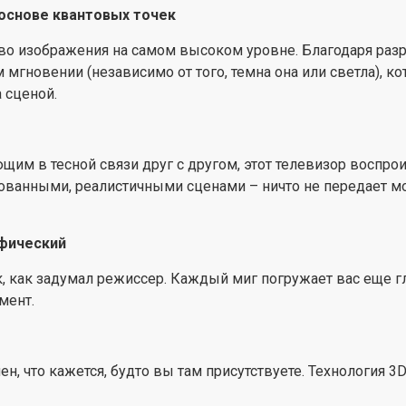
 основе квантовых точек
Совместимость с Matter
о изображения на самом высоком уровне. Благодаря разре
интеграцию с существу
гновении (независимо от того, темна она или светла), ко
телевизором с помощью
 сценой.
голосового управления,
Приглушите свет. Отре
телевизор Philips из Am
им в тесной связи друг с другом, этот телевизор воспрои
Добавьте четкости каж
ованными, реалистичными сценами – ничто не передает мом
Четко услышьте каждое
слушателю увеличивать
афический
фоновый звук. Таким об
каждое произнесенное п
к, как задумал режиссер. Каждый миг погружает вас еще 
мент.
Возможность подключе
HDMI 2.1 и VRR помогут
игровой процесс и сгла
н, что кажется, будто вы там присутствуете. Технология 3
ввода, которая автомат