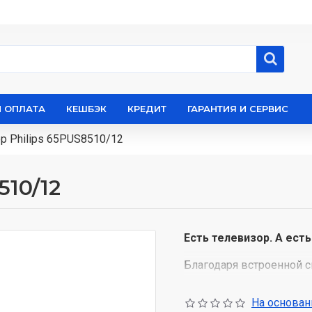
И ОПЛАТА
КЕШБЭК
КРЕДИТ
ГАРАНТИЯ И СЕРВИС
р Philips 65PUS8510/12
510/12
Есть телевизор. А есть
Благодаря встроенной 
сцену, Ambilight погруж
приложения, музыкальн
На основани