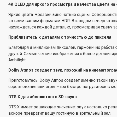
4K QLED для яркого просмотра и качества цвета на
Яркие цвета. Чрезвычайно четкие сцены. Совершенств
ко всем вашим форматам HDR. В каждом невероятном м
наслаждаться каждой деталью, просматривая сцену за
Приблизитесь к деталям с точностью до пикселя
Благодаря 8 миллионам пикселей, гармонично работающ
другой. Самые четкие изображения с более детализир
Ambilight.
Dolby Atmos создает звук, похожий на кинематогр
Приготовьтесь. Dolby Atmos создает именно такой зву
соревнования или игры – вы быстро погрузитесь в мо
DTS:X для абсолютного 3D-звука
DTS:X имеет решающее значение: звук настолько реале
вскоре превратит вашу гостиную в зрительный зал.