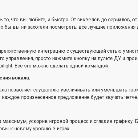
новому уровню в играх.
Европейское дизайне
еть то, что вы любите, и быстро. От сиквелов до сериалов
Приставная подставка, 
 бы вы ни захотели посмотреть, все лучшие приложения дл
европейский дизайн в е
режим расслабляющего с
телевизор спит. Пульт 
спрепятственную интеграцию с существующей сетью умног
переработанного пластик
о управления, просто нажмите кнопку на пульте ДУ и прои
вкладыши тщательно пр
ilight. Всё это можно сделать одной командой.
ения вокала.
ала позволяет слушателю увеличивать или уменьшать гром
у каждое произнесенное предложение будет звучать четче.
а максимум, ускорив игровой процесс и сгладив графику. 
овы к новому уровню в играх.