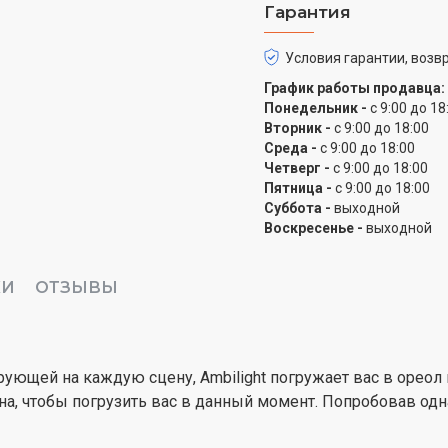
Гарантия
Dolby Atmos создает з
Приготовьтесь. Dolby At
Условия гарантии, возвр
Каждый миг погружает в
График работы продавца:
спортивные соревновани
Понедельник -
с 9:00 до 18
Вторник -
с 9:00 до 18:00
DTS:X для абсолютного
Среда -
с 9:00 до 18:00
Четверг -
с 9:00 до 18:00
DTS:X имеет решающее з
Пятница -
с 9:00 до 18:00
вы там присутствуете. 
Суббота -
выходной
измерение, которое вск
Воскресенье -
выходной
Держите контент ближе
КИ
ОТЗЫВЫ
Платформа Philips Smart
быстро. От сиквелов до
фильмам – весь любимы
рующей на каждую сцену, Ambilight погружает вас в ореол
вы ни захотели посмотр
, чтобы погрузить вас в данный момент. Попробовав одн
под рукой.
Легко подключайтесь 