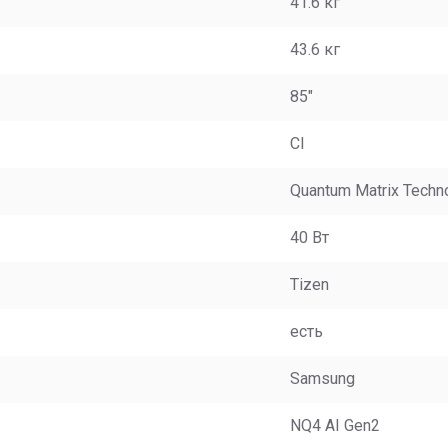
41.6 кг
43.6 кг
85"
CI
Quantum Matrix Techn
40 Вт
Tizen
есть
Samsung
NQ4 AI Gen2