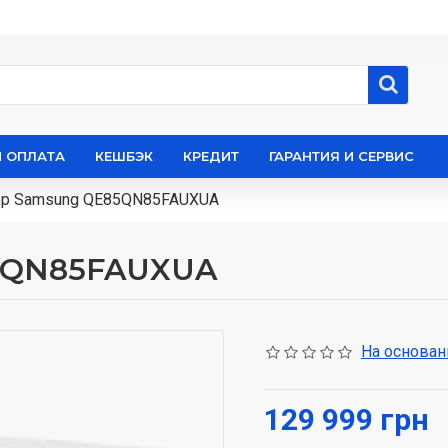
И ОПЛАТА
КЕШБЭК
КРЕДИТ
ГАРАНТИЯ И СЕРВИС
ор Samsung QE85QN85FAUXUA
5QN85FAUXUA
На основани
129 999 грн