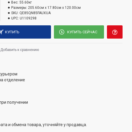
Вес:
55.60кг
Размеры:
205.60см x 17.80см x 120.00см
SKU:
QE85QN85FAUXUA
UPC:
U1109298
КУПИТЬ
КУПИТЬ СЕЙЧАС
Добавить к сравнению
 курьером
на отделение
при получении
ата и обмена товара, уточняйте у продавца.