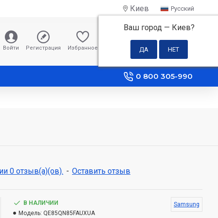
Киев
Русский
Ваш город —
Киев
?
0 грн
Войти
Регистрация
Избранное
Сравнение
0 800 305-990
и 0 отзыв(а)(ов).
-
Оставить отзыв
В НАЛИЧИИ
Samsung
Модель:
QE85QN85FAUXUA