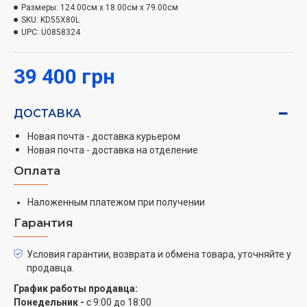
расширенной цветовой гаммой миллиарды цветов
Размеры:
124.00см x 18.00см x 79.00см
воспроизводятся на экране, как в реальном мире.
SKU:
KD55X80L
UPC:
U0858324
Звук будто оживает
Динамик X-Balanced Speaker вписывается в тонкий
39 400 грн
дизайн телевизора и обеспечивает четкий звук в
фильмах и музыке.
ДОСТАВКА
Новая почта - доставка курьером
Новая почта - доставка на отделение
Оплата
Наложенным платежом при получении
Гарантия
Условия гарантии, возврата и обмена товара, уточняйте у
продавца.
График работы продавца:
Понедельник -
с 9:00 до 18:00