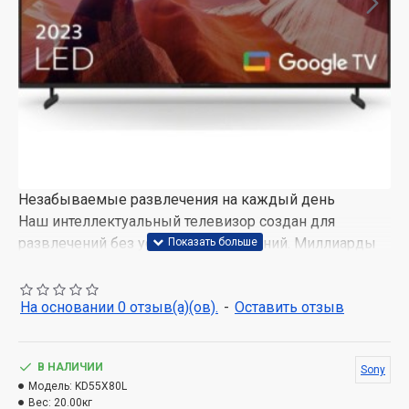
Незабываемые развлечения на каждый день
Наш интеллектуальный телевизор создан для
развлечений без усилий и ограничений. Миллиарды
естественных цветов, которые точно воспроизводит
наш процессор 4K HDR X1, обеспечивают яркое
На основании 0 отзыв(а)(ов).
-
Оставить отзыв
изображение. Аудиодорожки в фильмах и музыка в
подборках имеют чистый звук и мощные басы.
Все цвета природы
В НАЛИЧИИ
Sony
Благодаря нашему процессору 4K HDR X1 и панели с
Модель:
KD55X80L
Вес:
20.00кг