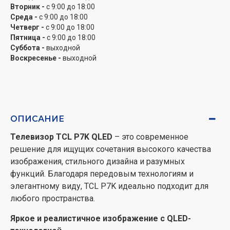
серии можно устанавливать как на подставке, так и
Вторник -
с 9:00 до 18:00
на стене, что обеспечивает гибкость размещения.
Среда -
с 9:00 до 18:00
Четверг -
с 9:00 до 18:00
Умные функции с Google TV
Пятница -
с 9:00 до 18:00
Суббота -
выходной
Серия
P7K
работает на платформе Google TV, которая
Воскресенье -
выходной
предлагает удобную навигацию, персональные
рекомендации и легкий доступ к популярным
стриминговым сервисам. Для полного доступа к
разумным функциям требуется аккаунт Google,
бесплатная аккаунт TCL и стабильное подключение к
ОПИСАНИЕ
Wi-Fi.
Телевизор TCL P7K QLED
– это современное
решение для ищущих сочетания высокого качества
Защита зрения для комфортного просмотра
изображения, стильного дизайна и разумных
TCL P7K
оснащен технологиями защиты глаз, такими
функций. Благодаря передовым технологиям и
как уменьшение синего света, оптимизация
элегантному виду, TCL P7K идеально подходит для
естественного освещения и функция Flicker-Free,
любого пространства.
снижающие усталость глаз во время длительного
Яркое и реалистичное изображение с QLED-
просмотра.