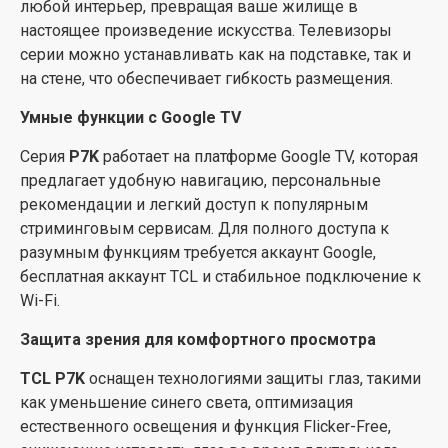
любой интерьер, превращая ваше жилище в
реалистичным. Хотя P7K использует базовую версию
настоящее произведение искусства. Телевизоры
процессора по сравнению с P8K, она все еще
серии можно устанавливать как на подставке, так и
предлагает поразительное качество изображения для
на стене, что обеспечивает гибкость размещения.
повседневного использования.
Умные функции с Google TV
Гибкость подключения и универсальность
Серия
P7K
работает на платформе Google TV, которая
TCL P7K
предлагает широкий выбор портов для
предлагает удобную навигацию, персональные
подключения, включая три порта HDMI, два USB-
рекомендации и легкий доступ к популярным
порта, LAN, оптический аудиовыход, слот CI+, а также
стриминговым сервисам. Для полного доступа к
входы для спутникового и антенного сигнала.
разумным функциям требуется аккаунт Google,
Поддержка Wi-Fi 5 и Bluetooth обеспечивает удобное
бесплатная аккаунт TCL и стабильное подключение к
беспроводное подключение. Это позволяет легко
Wi-Fi.
подключать игровые консоли, саундбары или другие
Защита зрения для комфортного просмотра
устройства, что делает телевизор универсальным
центром развлечений.
TCL P7K
оснащен технологиями защиты глаз, такими
как уменьшение синего света, оптимизация
естественного освещения и функция Flicker-Free,