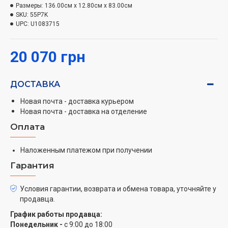
Размеры:
136.00см x 12.80см x 83.00см
Quantum Crystals, сочетающую наноразмерные
SKU:
55P7K
квантовые точки с органическими материалами для
UPC:
U1083715
создания необычайно ярких и точных цветов.
Благодаря этому телевизор воспроизводит более
20 070 грн
миллиарда оттенков, обеспечивая 93% покрытия
цветовой гаммы DCI-P3. Поддержка Dolby Vision и
HDR10+ гарантирует высокую контрастность и
ДОСТАВКА
детализацию, что делает каждую сцену живой и
Новая почта - доставка курьером
реалистичной. Технология HVA панели обеспечивает
Новая почта - доставка на отделение
улучшенный контраст, что особенно заметно в
Оплата
темных сценах.
Тонкий и элегантный дизайн
Наложенным платежом при получении
Гарантия
TCL P7K
отличается ультратонким безрамочным
дизайном с металлическим корпусом. Этот стильный
Условия гарантии, возврата и обмена товара, уточняйте у
вид позволяет телевизору гармонично вписаться в
продавца.
любой интерьер, превращая ваше жилище в
График работы продавца:
настоящее произведение искусства. Телевизоры
Понедельник -
с 9:00 до 18:00