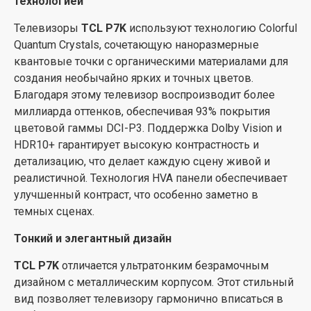
технологией
Качественный звук из Dolby Atmos
Телевизоры
TCL P7K
используют технологию Colorful
Аудиосистема телевизоров P7K поддерживает
Quantum Crystals, сочетающую наноразмерные
технологию Dolby Atmos, создающую объемный
квантовые точки с органическими материалами для
звук, погружающий вас в события на экране. Хотя
создания необычайно ярких и точных цветов.
серия имеет несколько упрощенные
Благодаря этому телевизор воспроизводит более
аудиовозможности по сравнению с высшими
миллиарда оттенков, обеспечивая 93% покрытия
моделями, например P8K, она все еще обеспечивает
цветовой гаммы DCI-P3. Поддержка Dolby Vision и
четкое и насыщенное звучание, идеальное для
HDR10+ гарантирует высокую контрастность и
фильмов, игр и музыки. Это делает TCL P7K
детализацию, что делает каждую сцену живой и
отличным выбором для домашнего кинотеатра.
реалистичной. Технология HVA панели обеспечивает
улучшенный контраст, что особенно заметно в
Оптимизация изображения с помощью AiPQ
темных сценах.
Processor
Тонкий и элегантный дизайн
Серия оснащена процессором AiPQ, который в
реальном времени анализирует и оптимизирует
TCL P7K
отличается ультратонким безрамочным
изображение, адаптируя его к каждой сцене. Эта
дизайном с металлическим корпусом. Этот стильный
технология обеспечивает точное цветопередачу,
вид позволяет телевизору гармонично вписаться в
четкость и контрастность, делая каждый кадр более