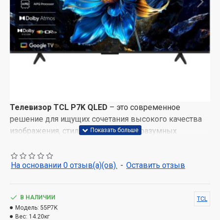
Телевизор TCL P7K QLED
– это современное
решение для ищущих сочетания высокого качества
изображения, стильного дизайна и разумных
функций. Благодаря передовым технологиям и
элегантному виду, TCL P7K идеально подходит для
На основании 0 отзыв(а)(ов).
-
Оставить отзыв
любого пространства.
Яркое и реалистичное изображение с QLED-
технологией
В НАЛИЧИИ
TCL
Модель:
55P7K
Телевизоры
TCL P7K
используют технологию Colorful
Вес:
14.20кг