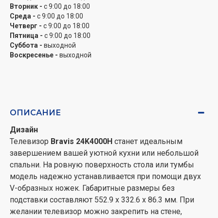
Вторник -
с 9:00 до 18:00
особенностей разводки в вашем доме. Широкие
Среда -
с 9:00 до 18:00
возможности подключения обеспечены полным
Четверг -
с 9:00 до 18:00
набором современных интерфейсов. Среди них:
Пятница -
с 9:00 до 18:00
HDMI, USB, антенный вход, аудиовыход для
Суббота -
выходной
наушников.
Воскресенье -
выходной
ОПИСАНИЕ
Дизайн
Телевизор
Bravis 24K4000H
станет идеальным
завершением вашей уютной кухни или небольшой
спальни. На ровную поверхность стола или тумбы
модель надежно устанавливается при помощи двух
V-образных ножек. Габаритные размеры без
подставки составляют 552.9 х 332.6 х 86.3 мм. При
желании телевизор можно закрепить на стене,