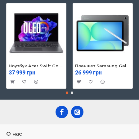
Ноутбук Acer Swift Go 16 SFG16-71 (NX.KVZEU.003)
Планшет Samsung Galaxy Tab S10 FE 5G 8/128GB Gray (SM-X526BZAREUC)
37 999 грн
26 999 грн
О нас