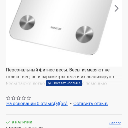
Персональный фитнес весы. Весы измеряют не
только вес, но и параметры тела и их анализируют.
Весы также легко контролировать с помощью
сенсорных кнопок и легкого чтения дисплея с
подсветкой. Весы привлекут внимание благодаря
На основании 0 отзыв(а)(ов).
-
Оставить отзыв
дизайну со стеклянной платформой для
взвешивания. Это делает вес идеальным для любой
комнаты, их легко чистить и обслуживать. Имеет
В НАЛИЧИИ
Sencor
большой ЖК-дисплей с подсветкой. Совмещение