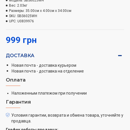
Модель:
SBS6025WH
стекла и поверхности из нержавеющей стали для
Вес:
2.03кг
легкого обслуживания.
Размеры:
35.00см x 4.00см x 34.00см
SKU:
SBS6025WH
UPC:
U0839976
999 грн
ДОСТАВКА
Новая почта - доставка курьером
Новая почта - доставка на отделение
Оплата
Наложенным платежом при получении
Гарантия
Условия гарантии, возврата и обмена товара, уточняйте у
продавца.
График работы продавца: