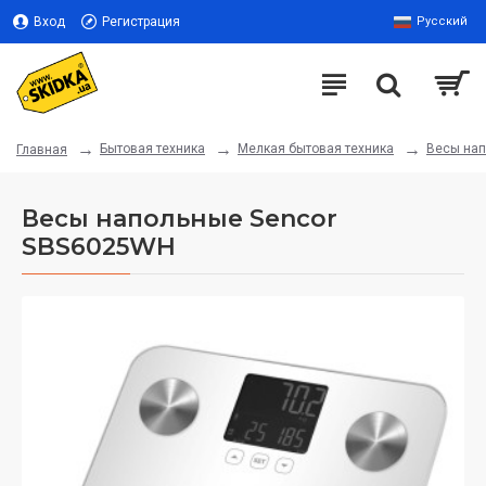
Вход
Регистрация
Русский
Бытовая техника
Мелкая бытовая техника
Весы на
Главная
Весы напольные Sencor
SBS6025WH