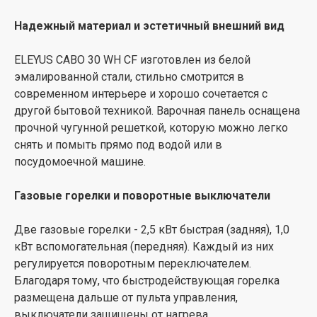
встраиваемой кухонной техники, поэтому
Надежный материал и эстетичный внешний вид
предоставляет полную гарантию 5 лет и
предоставляет широкую и доступную сеть
ELEYUS CABO 30 WH CF изготовлен из белой
сервисных центров в каждом регионе Украины.
эмалированной стали, стильно смотрится в
современном интерьере и хорошо сочетается с
другой бытовой техникой. Варочная панель оснащена
прочной чугунной решеткой, которую можно легко
снять и помыть прямо под водой или в
посудомоечной машине.
Газовые горелки и поворотные выключатели
Две газовые горелки - 2,5 кВт быстрая (задняя), 1,0
кВт вспомогательная (передняя). Каждый из них
регулируется поворотным переключателем.
Благодаря тому, что быстродействующая горелка
размещена дальше от пульта управления,
выключатели защищены от нагрева.