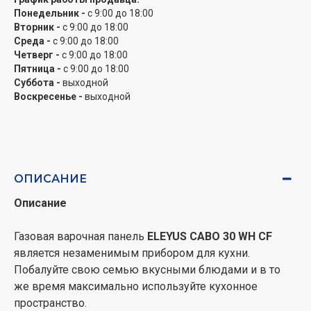
Понедельник -
с 9:00 до 18:00
Вторник -
с 9:00 до 18:00
Варочные поверхности ELEYUS соответствуют
Среда -
с 9:00 до 18:00
современным стандартам безопасности, поэтому
Четверг -
с 9:00 до 18:00
оснащены системой контроля газа, которая
Пятница -
с 9:00 до 18:00
прекращает подачу газа в случае случайного тушения
Суббота -
выходной
пламени. Для комфортного повседневного
Воскресенье -
выходной
использования в рукоятку встроен электроподжиг,
который позволяет поворачивать поверхность одной
рукой.
Удобное подключение
ОПИСАНИЕ
Вы можете выбрать то подключение, которое
Описание
удобно именно Вам: к газопроводу или к баллону со
сжиженным газом. Для этого варочные поверхности
Газовая варочная панель
ELEYUS CABO 30 WH CF
поставляются в комплекте с набором форсунок.
является незаменимым прибором для кухни.
Побалуйте свою семью вкусными блюдами и в то
5 лет гарантии – высокое качество!
же время максимально используйте кухонное
пространство.
Компания ELEYUS уверена в качестве и надежности