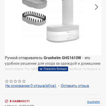
Ручной отпариватель
Grunhelm GHS1610W
- это
удобное решение для ухода за одеждой и домашним
текстилем. Он эффективно удаляет любые складки и
изломы из ткани, а также дезинфицирует вещи,
обеспечивая чистоту и свежесть. и постельного
На основании 0 отзыв(а)(ов).
-
Оставить отзыв
белья, что делает его незаменимым помощником в
Быт. Корпус отпаривателя выполнен из
качественного пластика, а подошва из нержавеющей
В НАЯВНОСТІ
Grunhelm
стали обеспечивает долговечность и эффективное