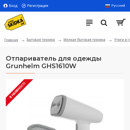
Вход
Регистрация
Русский
Бытовая техника
Мелкая бытовая техника
Утюги и 
Главная
Отпариватель для одежды
Grunhelm GHS1610W
В НАЯВНОСТІ