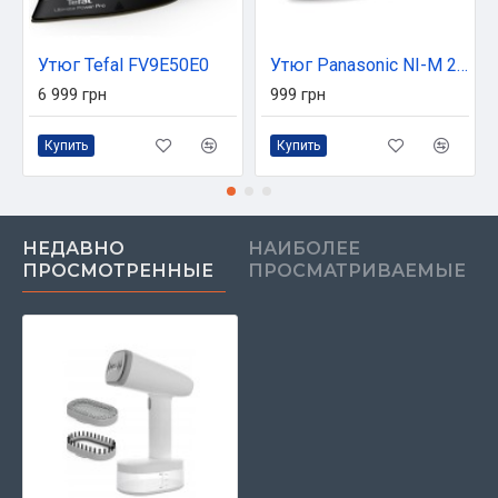
Утюг Tefal FV9E50E0
Утюг Panasonic NI-M 250T GTW (NI-M250TGTW)
6 999 грн
999 грн
Купить
Купить
НЕДАВНО
НАИБОЛЕЕ
ПРОСМОТРЕННЫЕ
ПРОСМАТРИВАЕМЫЕ