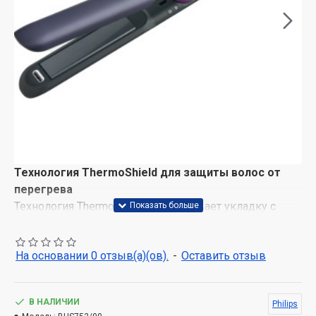
Технология ThermoShield для защиты волос от
перегрева
Технология ThermoShield обеспечивает укладку с
минимальным повреждением волос от перегрева.
Ее датчик регулирует температуру, чтобы вы могли
На основании 0 отзыв(а)(ов).
-
Оставить отзыв
оценить идеальную укладку от корней до кончиков.
Минеральная ионизация снижает воздействие УФ-
излучения
В НАЛИЧИИ
Philips