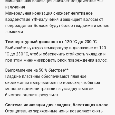
Минеральная ионизация снижает воздействие УФ-
волосы станут более мягкими и здоровыми.
излучения
Минеральная ионизация снижает негативное
Длинные пластины 105 мм для быстрого и
воздействие УФ-излучения и защищает волосы от
удобного выпрямления
повреждения. Волосы будут более гладкими и менее
Длинные пластины 105 мм обеспечивают лучший
ломкими.
контакт с волосами и позволяют быстрее и легче
выпрямлять волосы.
Температурный диапазон от 120 °C до 230 °C
Выбирайте нужную температуру в диапазоне от 120
Удобный и современный дисплей для отображения
°C до 230 °C, чтобы обеспечить стойкость укладки и
температуры
при этом минимизировать риск повреждения волос.
Оцените удобную регулировку температуры со
специальным регулятором и LED-дисплеем.
Выпрямление на 50 % быстрее**
Гладкие пластины обеспечивают плавное
Кнопка укладки для быстрой настройки температуры
скольжение выпрямителя по волосам, чтобы вы
Одним касанием кнопки вы можете выбрать
меньше времени тратили на укладку и могли
температуру по умолчанию 210 °C для быстрого
быстрее оценить результат.
выпрямления волос.
Система ионизации для гладких, блестящих волос
В целях безопасности наконечник не нагревается
Отрицательно заряженные ионы позволяют снять
Наконечник стайлера изготовлен из особого