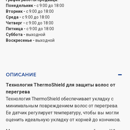
волосяных чешуек, что придает волосам
Понедельник -
с 9:00 до 18:00
дополнительный блеск. В результате ваши волосы
Вторник -
с 9:00 до 18:00
гладкие, сияющие и шелковистые.
Среда -
с 9:00 до 18:00
Четверг -
с 9:00 до 18:00
Пластины из керамики с аргановым маслом для
Пятница -
с 9:00 до 18:00
плавного скольжения
Суббота -
выходной
Воскресенье -
выходной
Этот выпрямитель оснащен керамическими
пластинами с аргановым маслом, которое делает
укладку быстрее и проще, обеспечивая комфортное
скольжение для шелковистых волос.
Выпрямление и завивка для разных образов
ОПИСАНИЕ
От прямых волос до естественных локонов или
Технология ThermoShield для защиты волос от
яркой завивки — вам все под силу. Какой образ
перегрева
выберете сегодня?
Технология ThermoShield обеспечивает укладку с
минимальным повреждением волос от перегрева.
Ионы в воде увлажняют волосы
Ее датчик регулирует температуру, чтобы вы могли
Технология ионизации воды от Philips генерирует
оценить идеальную укладку от корней до кончиков.
более чем в 1000 раз больше заряженных частиц в
воде для более эффективного увлажнения — ваши