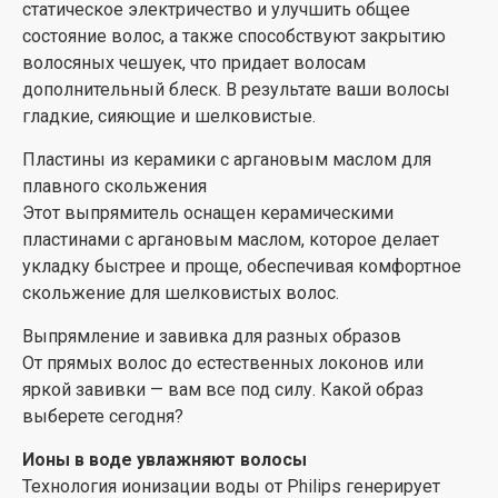
статическое электричество и улучшить общее
термоизолирующего материала, поэтому он остается
состояние волос, а также способствуют закрытию
холодным; и вы легко сможете прикасаться к нему,
волосяных чешуек, что придает волосам
что обеспечивает удобство укладки.
дополнительный блеск. В результате ваши волосы
Быстрый нагрев, готовность к использованию через
гладкие, сияющие и шелковистые.
30 секунд
Пластины из керамики с аргановым маслом для
Выпрямитель быстро нагревается и готов к
плавного скольжения
использованию всего через 30 секунд после
Этот выпрямитель оснащен керамическими
включения
пластинами с аргановым маслом, которое делает
укладку быстрее и проще, обеспечивая комфортное
скольжение для шелковистых волос.
Выпрямление и завивка для разных образов
От прямых волос до естественных локонов или
яркой завивки — вам все под силу. Какой образ
выберете сегодня?
Ионы в воде увлажняют волосы
Технология ионизации воды от Philips генерирует