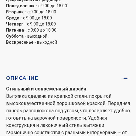
защищает внутреннюю часть от загрязнений. Если у
Понедельник -
с 9:00 до 18:00
Вторник -
с 9:00 до 18:00
вас затруднено подсоединение или отсутствует
Среда -
с 9:00 до 18:00
вентиляционная шахта, то в этом случае можно
Четверг -
с 9:00 до 18:00
докупить угольные фильтры и вытяжка будет
Пятница -
с 9:00 до 18:00
очищать воздух в режиме рециркуляции. Выбирая
Суббота -
выходной
ТМ JANTAR, вы выбираете продукцию, которая будет
Воскресенье -
выходной
долго радовать вас исправной работой.
ОПИСАНИЕ
Стильный и современный дизайн
Вытяжка сделана из крепкой стали, покрытой
высококачественной порошковой краской. Передняя
панель расположена под углом, что позволяет удобно
готовить на варочной поверхности. Удобная
конструкция и лаконичный стиль вытяжки
гармонично сочетаются с разными интерьерами – от