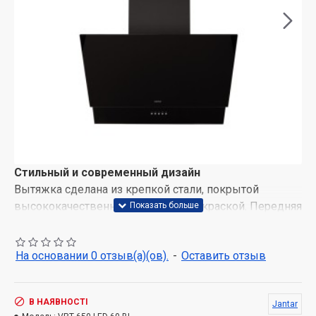
Стильный и современный дизайн
Вытяжка сделана из крепкой стали, покрытой
высококачественной порошковой краской. Передняя
панель расположена под углом, что позволяет удобно
готовить на варочной поверхности. Удобная
На основании 0 отзыв(а)(ов).
-
Оставить отзыв
конструкция и лаконичный стиль вытяжки
гармонично сочетаются с разными интерьерами – от
классического до современного.
В НАЯВНОСТІ
Jantar