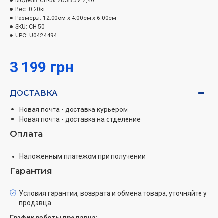
Модель:
CH-50 2USB 5V 2,4A
перегрузки, делают модель
CH-50
одним из лучших
Вес:
0.20кг
вариантов в своем сегменте зарядных устройств.
Размеры:
12.00см x 4.00см x 6.00см
SKU:
CH-50
Характеристики:
UPC:
U0424494
Входное напряжение: 220 В
Выходное напряжение: 5 В
3 199 грн
Выходной ток: 2.4 A
ДОСТАВКА
Новая почта - доставка курьером
Новая почта - доставка на отделение
Оплата
Наложенным платежом при получении
Гарантия
Условия гарантии, возврата и обмена товара, уточняйте у
продавца.
График работы продавца: