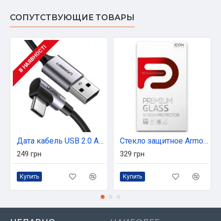
СОПУТСТВУЮЩИЕ ТОВАРЫ
В НАЯВНОСТІ
Дата кабель USB 2.0 AM to Type-C 1.0m US284 Angled Alum. Braid Black Ugreen (50941)
Стекло защитное Armorstandart Icon Samsung A32 / A22 4G / M32 Black (ARM57970)
249 грн
329 грн
Купить
Купить