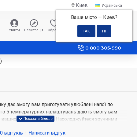
Киев
Українська
Ваше місто —
Киев
?
0 грн
Увійти
Реєстрація
Обране
Порівняння
0 800 305-990
)
нку дає змогу вам приготувати улюблені напої по
го 5 температурних налаштувань дають змогу вам
 ваших улюблених чаїв. Насолоджуйтеся зручними
я підтримки температури та запобігання накипу, а
 0 відгуків
-
Написати відгук
кип'ятіння Braun.