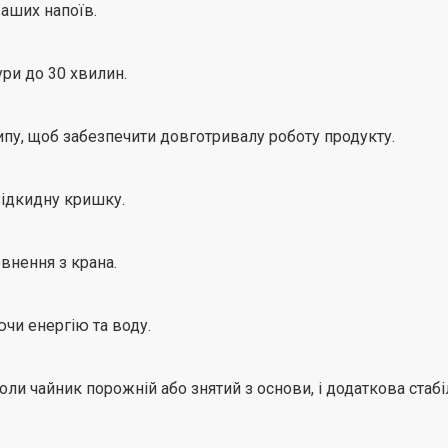
аших напоїв.
ури до 30 хвилин.
ипу, щоб забезпечити довготривалу роботу продукту.
відкидну кришку.
внення з крана.
ючи енергію та воду.
и чайник порожній або знятий з основи, і додаткова стабіл