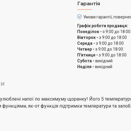
Гарантія
Автоматичне вимкнення 
або знятий з основи, і д
Умови гарантії, поверне
Система швидкого кип
Графік роботи продавця:
Закип'ятіть воду всього 
Понеділок -
з 9:00 до 18:00
Вівторок -
з 9:00 до 18:00
М'яка відкрита ручка
Середа -
з 9:00 до 18:00
Для зручного захоплення
Четвер -
з 9:00 до 18:00
повністю заповнений.
П'ятниця -
з 9:00 до 18:00
Субота -
вихідний
Практична відкидна к
Неділя -
вихідний
Легко відкривається од
КИ
Фільтр від накипу
Знімний і миється, для 
и улюблені напої по максимуму щоранку! Його 5 температу
функціями, як-от функція підтримки температури та запобі