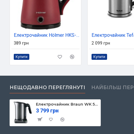
Електрочайник Hölmer HKS-218R
389 грн
2 099 грн
Купити
Купити
НЕЩОДАВНО ПЕРЕГЛЯНУТІ
НАЙБІЛЬШ ПЕ
Електрочайник Braun WK 5115 BK (WK5115BK)
3 799 грн