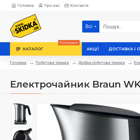
Головна
Про нас
Контакти
Всі
Розпродаж
КАТАЛОГ
АКЦІЇ
ДОСТАВКА І 
Побутова техніка
Дрібна побутова техніка
Ел
Головна
Електрочайник Braun WK 