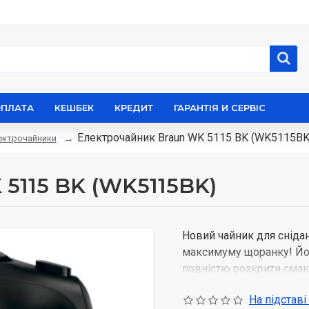
ОПЛАТА
КЕШБЕК
КРЕДИТ
ГАРАНТІЯ И СЕРВІС
Електрочайник Braun WK 5115 BK (WK5115BK
ектрочайники
5115 BK (WK5115BK)
Новий чайник для сніда
максимуму щоранку! Йо
повністю розкрити смак
функціями, як-от функці
На підставі
також система швидкого 