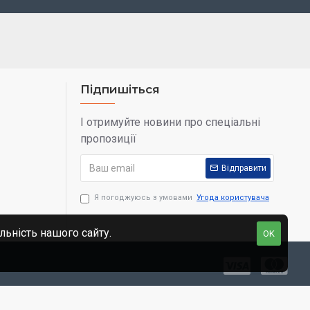
Підпишіться
І отримуйте новини про спеціальні
пропозиції
Відправити
Я погоджуюсь з умовами
Угода користувача
льність нашого сайту.
OK