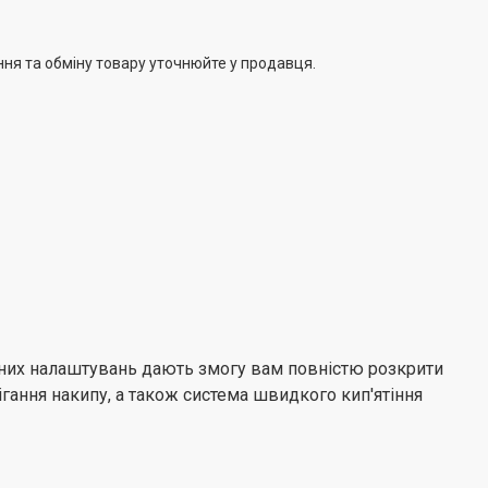
з досягненням температури, коли чайник порожній
одаткова стабільність забезпечується з нахилом до 15°.
ння та обміну товару уточнюйте у продавця.
іння
за 35 секунд (200 мл).
 й зручного використання, навіть коли чайник
ришка
ним дотиком.
великої чашки чаю в будь-який час.
рних налаштувань дають змогу вам повністю розкрити
гання накипу, а також система швидкого кип'ятіння