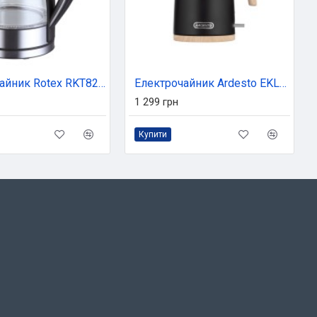
Електрочайник Rotex RKT82-G
Електрочайник Ardesto EKL-F420BWD
1 299 грн
Купити