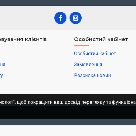
вування клієнтів
Особистий кабінет
Особистий кабінет
ня
Замовлення
ту
Розсилка новин
нології, щоб покращити ваш досвід перегляду та функціона