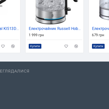
Електрочайник Tefal KI513D10
Електрочайник Russell Hobbs CompactHome (24191-70)
1 999 грн
679 грн
Купити
Купити
РЕГЛЯДАЛИСЯ