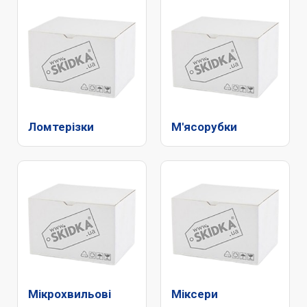
Ломтерізки
М'ясорубки
Мікрохвильові
Міксери