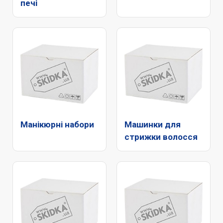
печі
Манікюрні набори
Машинки для
стрижки волосся