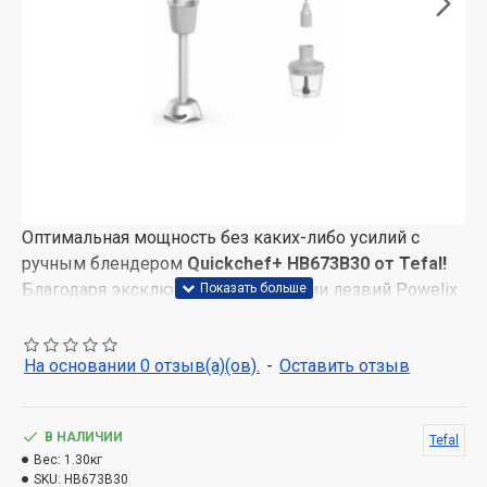
Оптимальная мощность без каких-либо усилий с
ручным блендером
Quickchef+ HB673B30 от Tefal!
Благодаря эксклюзивной технологии лезвий Powelix
и мотору мощностью 1000 Вт продукты
смешиваются на 30% быстрее*, а даже самые
На основании 0 отзыв(а)(ов).
-
Оставить отзыв
твердые ингредиенты измельчаются лучше.
Тихий режим
Функция Тихий режим снижает уровень шума во
В НАЛИЧИИ
Tefal
время смешивания. Эта специальная настройка
Вес:
1.30кг
SKU:
HB673B30