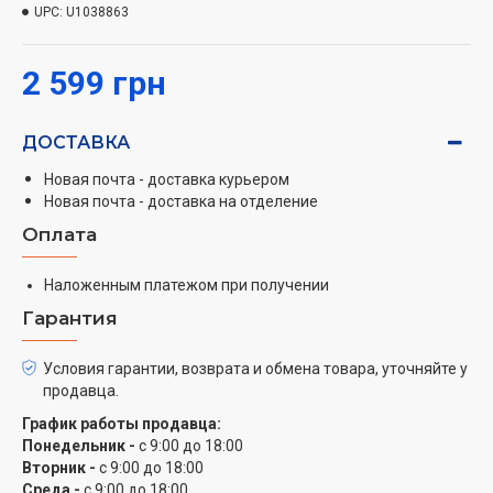
позволяет блендеру работать в 2 раза тише** по
UPC:
U1038863
сравнению со скоростью Turbo.
Технология Powelix
2 599 грн
Технология Powelix обеспечивает результаты на 30%
быстрее*, благодаря чему идеальная кремовая
ДОСТАВКА
текстура достигается без усилий даже с самыми
твердыми ингредиентами.
Новая почта - доставка курьером
Новая почта - доставка на отделение
Полная универсальность
Оплата
Используйте измельчитель, венчик для взбивания
яичных белков и мерный стакан для точного
Наложенным платежом при получении
измерения ингредиентов.
Гарантия
20 скоростей
Простой регулятор обеспечивает 20 переменных
Условия гарантии, возврата и обмена товара, уточняйте у
продавца.
скоростей и турборежим. Можно переключать
скорости во время смешивания.
График работы продавца:
Понедельник -
с 9:00 до 18:00
Дизайн, учитывающий все
Вторник -
с 9:00 до 18:00
Современные удобные формы, эргономичная ручка
Среда -
с 9:00 до 18:00