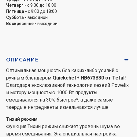
Четверг -
с 9:00 до 18:00
с фирменным покрытием Soft Touch, прочный корпус
Пятница -
с 9:00 до 18:00
и защита от брызг.
Суббота -
выходной
Воскресенье -
выходной
Детали, которые можно мыть в посудомоечной
машине
Созданные для идеального повседневного удобства
съемные части, которые можно мыть в
посудомоечной машине, обеспечивают легкий уход.
ОПИСАНИЕ
Ремонтопригодность 15 лет
Оптимальная мощность без каких-либо усилий с
Прочные долговечные материалы и конструкция
ручным блендером
Quickchef+ HB673B30 от Tefal!
созданы для длительного использования, а высокое
Благодаря эксклюзивной технологии лезвий Powelix
качество подтверждается 15-летней
и мотору мощностью 1000 Вт продукты
ремонтопригодностью.
смешиваются на 30% быстрее*, а даже самые
*По сравнению с нашей классической технологией с
твердые ингредиенты измельчаются лучше.
двумя лезвиями
*по сравнению с нашей собственной классической
Тихий режим
технологией с двумя лезвиями **по сравнению со
Функция Тихий режим снижает уровень шума во
скоростью Turbo
время смешивания. Эта специальная настройка