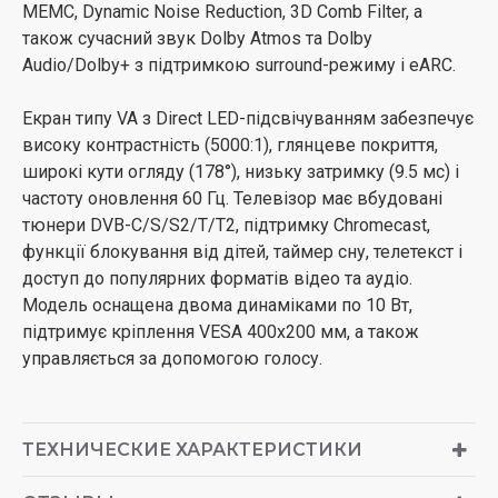
MEMC, Dynamic Noise Reduction, 3D Comb Filter, а
також сучасний звук Dolby Atmos та Dolby
Audio/Dolby+ з підтримкою surround-режиму і eARC.
Екран типу VA з Direct LED-підсвічуванням забезпечує
високу контрастність (5000:1), глянцеве покриття,
широкі кути огляду (178°), низьку затримку (9.5 мс) і
частоту оновлення 60 Гц. Телевізор має вбудовані
тюнери DVB-C/S/S2/T/T2, підтримку Chromecast,
функції блокування від дітей, таймер сну, телетекст і
доступ до популярних форматів відео та аудіо.
Модель оснащена двома динаміками по 10 Вт,
підтримує кріплення VESA 400x200 мм, а також
управляється за допомогою голосу.
ТЕХНИЧЕСКИЕ ХАРАКТЕРИСТИКИ