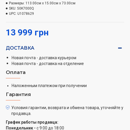
Audio/Dolby+ з підтримкою surround-режиму і eARC.
Размеры:
113.00см x 15.00см x 73.00см
SKU:
50K7000Q
UPC:
U1078629
Екран типу VA з Direct LED-підсвічуванням забезпечує
високу контрастність (5000:1), глянцеве покриття,
13 999 грн
широкі кути огляду (178°), низьку затримку (9.5 мс) і
частоту оновлення 60 Гц. Телевізор має вбудовані
тюнери DVB-C/S/S2/T/T2, підтримку Chromecast,
ДОСТАВКА
функції блокування від дітей, таймер сну, телетекст і
Новая почта - доставка курьером
доступ до популярних форматів відео та аудіо.
Новая почта - доставка на отделение
Модель оснащена двома динаміками по 10 Вт,
Оплата
підтримує кріплення VESA 400x200 мм, а також
управляється за допомогою голосу.
Наложенным платежом при получении
Гарантия
Условия гарантии, возврата и обмена товара, уточняйте у
продавца.
График работы продавца:
Понедельник -
с 9:00 до 18:00