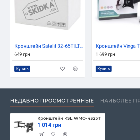
Кронштейн Satelit 32-65TILT400 (250519)
Кронштейн Vinga 
649 грн
1 699 грн
Купить
Купить
НЕДАВНО ПРОСМОТРЕННЫЕ
НАИБОЛЕЕ П
Кронштейн KSL WMO-4325T
1 014 грн