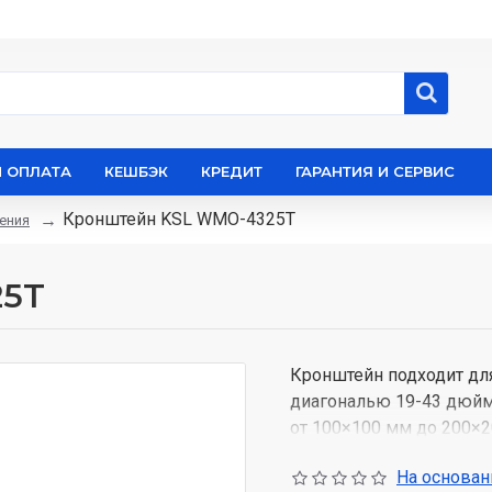
И ОПЛАТА
КЕШБЭК
КРЕДИТ
ГАРАНТИЯ И СЕРВИС
Кронштейн KSL WMO-4325T
ения
25T
Кронштейн подходит для
диагональю 19-43 дюйм
от 100×100 мм до 200×2
Преимущества кронште
На основани
Изготовлен из лис