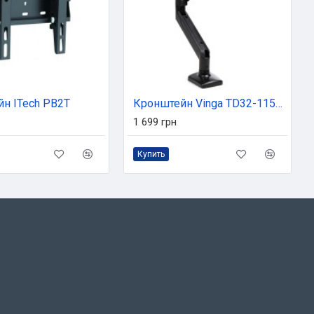
н ITech PB2T
Кронштейн Vinga TD32-1151-L
1 699 грн
Купить