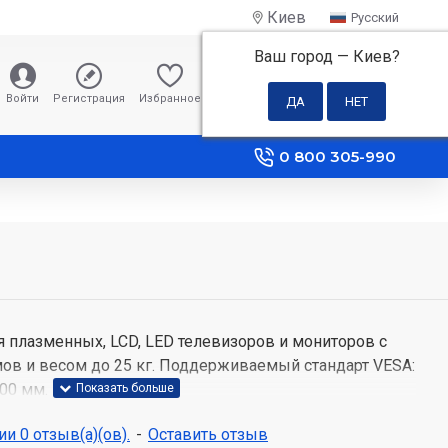
Киев
Русский
Ваш город —
Киев
?
0 грн
Войти
Регистрация
Избранное
Сравнение
0 800 305-990
 плазменных, LCD, LED телевизоров и мониторов с
ов и весом до 25 кг. Поддерживаемый стандарт VESA:
00 мм.
йна WMO-4325T:
и 0 отзыв(а)(ов).
-
Оставить отзыв
тового металла;