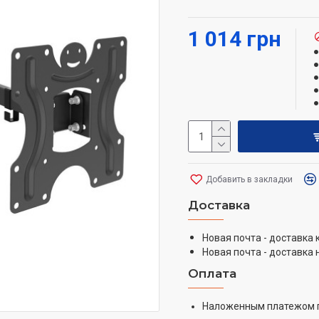
Окрашен порошков
Прочная конструкц
1 014 грн
Легко фиксируетс
Понятная инструкц
В комплекте улуч
современных теле
Овальные отверст
кронштейн даже по
Легкий монтаж в 3 шага
Прикрепить заднюю
Добавить в закладки
Прикрепить кроншт
Доставка
Закрепить телевизо
Новая почта - доставка
Новая почта - доставка 
Оплата
Наложенным платежом 