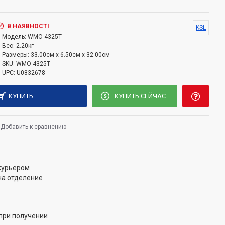
ой полимерной краской;
ия;
В НАЯВНОСТІ
KSL
я в необходимом положении;
Модель:
WMO-4325T
ия по установке в комплекте;
Вес:
2.20кг
шенный монтажный набор, подходящий для 99%
Размеры:
33.00см x 6.50см x 32.00см
SKU:
WMO-4325T
визоров;
UPC:
U0832678
ия на стеновом креплении позволяют выровнять
сле его установки;
КУПИТЬ
КУПИТЬ СЕЙЧАС
:
 пластину к стене;
Добавить к сравнению
ейн к телевизору;
р на стене.
 курьером
на отделение
при получении