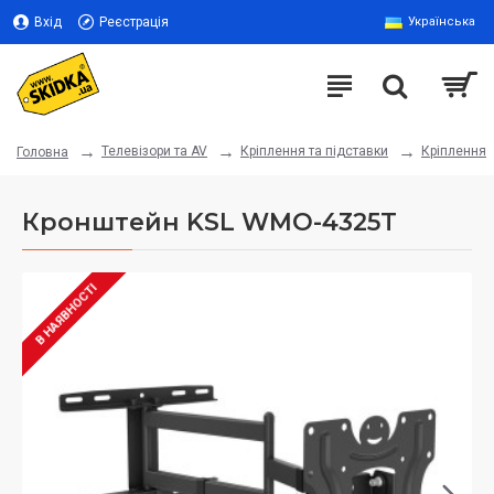
Вхід
Реєстрація
Українська
Телевізори та AV
Кріплення та підставки
Кріплення
Головна
Кронштейн KSL WMO-4325T
В НАЯВНОСТІ