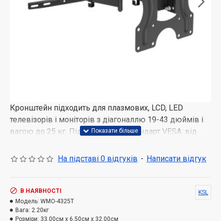
Кронштейн підходить для плазмових, LCD, LED
телевізорів і моніторів з діагоналлю 19-43 дюймів і
вагою до 25 кг. Підтримуваний стандарт VESA: від
100 × 100 мм до 200 × 200 мм.
Переваги кронштейна WMO-4325T:
На підставі 0 відгуків
-
Написати відгук
Виготовлений з листового металу;
Пофарбований порошковою полімерною
фарбою;
В НАЯВНОСТІ
KSL
Модель:
Міцна конструкція;
WMO-4325T
Вага:
2.20кг
Легко фіксується в необхідному положенні;
Розміри:
33.00см x 6.50см x 32.00см