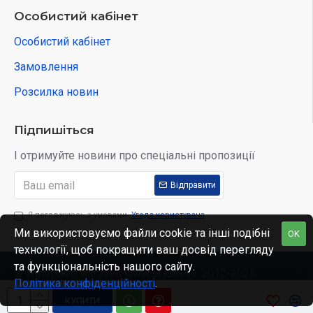
Особистий кабінет
Особистий кабінет
Замовлення
Розсилка новин
Підпишіться
І отримуйте новини про спеціальні пропозиції
Відправити
Я погоджуюсь з умовами
Угода користувача
Ми використовуємо файли cookie та інші подібні
OK
технології, щоб покращити ваш досвід перегляду
та функціональність нашого сайту.
© Интернет-магазин www.skidka.ua, 2012-2025.
Політика конфіденційності
.
КУПИТИ