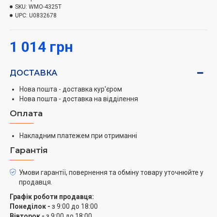
Зрозуміла інструкція по установці в комплекті;
SKU:
WMO-4325T
UPC:
В комплекті покращений монтажний набір,
U0832678
відповідний для 99% сучасних телевізорів;
Овальні отвори на стеновом кріпленні
1 014 грн
дозволяють вирівняти кронштейн навіть після
його установки;
ДОСТАВКА
Легкий монтаж в 3 етапи:
Нова пошта - доставка кур'єром
Прикріпити задню пластину до стіни;
Нова пошта - доставка на відділення
Прикріпити кронштейн до телевізора;
Оплата
Закріпити телевізор на стіні.
Накладним платежем при отриманні
Гарантія
Умови гарантії, повернення та обміну товару уточнюйте у
продавця.
Графік роботи продавця:
Понеділок -
з 9:00 до 18:00
Вівторок -
з 9:00 до 18:00