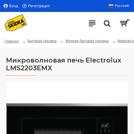
Вход
Регистрация
Русский
Бытовая техника
Мелкая бытовая техника
Микрово
Главная
Микроволновая печь Electrolux
LMS2203EMX