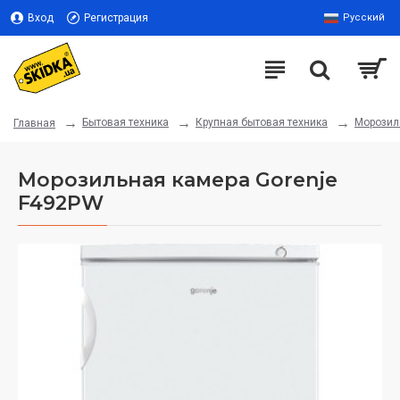
Вход
Регистрация
Русский
Бытовая техника
Крупная бытовая техника
Морозил
Главная
Морозильная камера Gorenje
F492PW