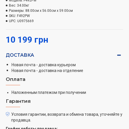
Модель:
F492PW
кубиков льда проста в использовании и гарантирует,
Вес:
34.00кг
что кубики льда всегда будут под рукой.
Размеры:
88.00см x 56.00см x 59.00см
SKU:
F492PW
Наивысшая энергоэффективность
UPC:
U0975669
Улучшенная система охлаждения позволяет
10 199 грн
достигать низких показателей энергопотребления.
Морозильные камеры класса А++ потребляют на 40%
меньше энергии, чем приборы класса А.
ДОСТАВКА
Экономия электроэнергии
Новая почта - доставка курьером
Новая почта - доставка на отделение
Наиболее оптимальная температура для морозильной
Оплата
камеры составляет -18°С.
Наложенным платежом при получении
Гарантия
Условия гарантии, возврата и обмена товара, уточняйте у
продавца.
График работы продавца: