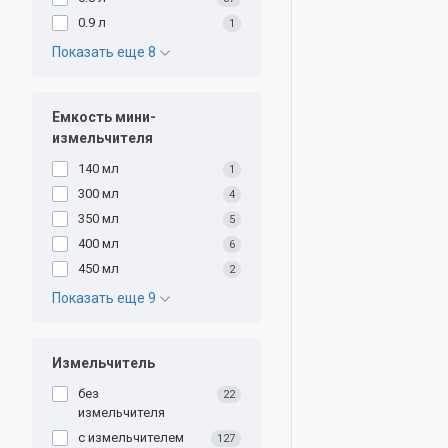
0.9 л
1
Показать еще 8
Емкость мини-
измельчителя
140 мл
1
300 мл
4
350 мл
5
400 мл
6
450 мл
2
Показать еще 9
Измельчитель
без
22
измельчителя
с измельчителем
127