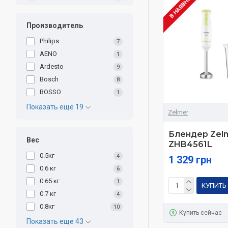
В НАЯВНОСТІ
Производитель
Philips
7
AENO
1
Ardesto
9
Bosch
8
BOSSO
1
Показать еще 19
Zelmer
Блендер Zel
Вес
ZHB4561L
0.5кг
4
1 329 грн
0.6 кг
6
0.65 кг
1
КУПИТЬ
0.7 кг
4
0.8кг
10
Купить сейчас
Показать еще 43