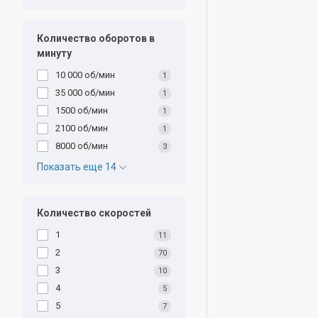
Количество оборотов в
минуту
10 000 об/мин
1
35 000 об/мин
1
1500 об/мин
1
2100 об/мин
1
8000 об/мин
3
Показать еще 14
Количество скоростей
1
11
2
70
3
10
4
5
5
7