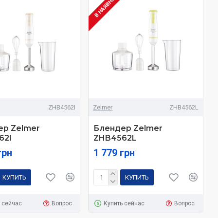
В НАЯВНОСТІ
ZHB4562I
Zelmer
ZHB4562L
ер Zelmer
Блендер Zelmer
62I
ZHB4562L
грн
1 779 грн
КУПИТЬ
КУПИТЬ
 сейчас
Вопрос
Купить сейчас
Вопрос