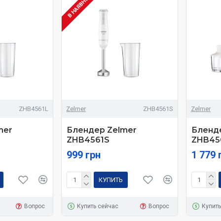
В НАЯВНОСТІ
ZHB4561L
Zelmer
ZHB4561S
Zelmer
mer
Блендер Zelmer
Бленд
ZHB4561S
ZHB45
999 грн
1 779 
КУПИТЬ
Вопрос
Купить сейчас
Вопрос
Купить