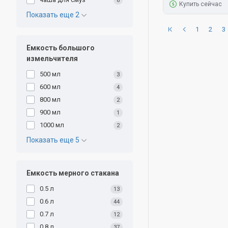
6
Купить сейчас
Показать еще 2
1
2
3
Емкость большого
измельчителя
500 мл
3
600 мл
4
800 мл
2
900 мл
1
1000 мл
2
Показать еще 5
Емкость мерного стакана
0.5 л
13
0.6 л
44
0.7 л
12
0.8 л
37