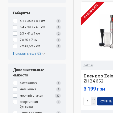
В НАЯВНОСТІ
Габариты
5.1 x 35.5 x 5.1 см
1
5.4 x 39.7 x 6.5 см
1
6,3 х 41 х 7 см
2
7 x 40 x 7 см
1
7 x 41,5 x 7 см
1
Показать еще 62
Zelmer
Дополнительные
емкости
Блендер Zel
ZHB4652
5 стаканов
1
3 199 грн
мельничка
1
мерный стакан
30
КУПИТЬ
спортивная
6
бутылка
чаша для смуз