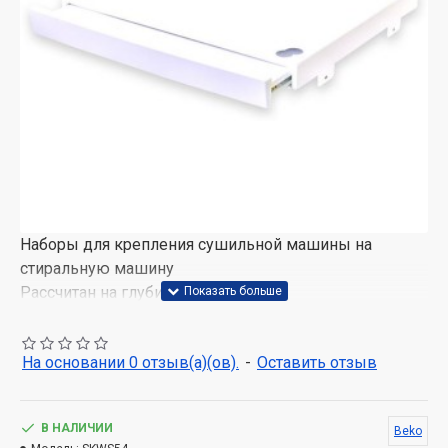
Наборы для крепления сушильной машины на
стиральную машину
Рассчитан на глубину сушки 54 см
Металл
Выдерживаем вес 20 кг.
На основании 0 отзыв(а)(ов).
-
Оставить отзыв
Разница между глубиной стиральной и сушильной
машин должна составлять не более 10 см
В НАЛИЧИИ
Beko