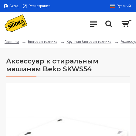
Вход
Регистрация
Русский
Бытовая техника
Крупная бытовая техника
Аксессу
Главная
Аксессуар к стиральным
машинам Beko SKWS54