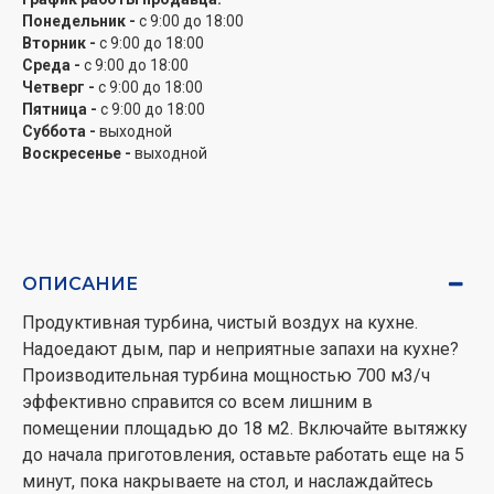
приготовлением. Она добавляет уюта, пока вы
Понедельник -
с 9:00 до 18:00
Вторник -
с 9:00 до 18:00
готовите семейный завтрак или романтический ужин.
Среда -
с 9:00 до 18:00
Создавайте теплую и приятную атмосферу в кухне!
Четверг -
с 9:00 до 18:00
Пятница -
с 9:00 до 18:00
Пятислойный алюминиевый фильтр
Суббота -
выходной
Надежный 5-слойный алюминиевый фильтр
Воскресенье -
выходной
поглощает жир, грязь, мелкие посторонние частицы и
защищает двигатель вытяжки. Для легкой очистки
достаточно вынуть и помыть в горячей воде или
посудомоечной машине.
ОПИСАНИЕ
Режим на выбор – отвод или рециркуляция
Продуктивная турбина, чистый воздух на кухне.
Обычно вытяжка подсоединяется к вентиляционной
Надоедают дым, пар и неприятные запахи на кухне?
шахте квартиры или дома. Но что делать, если
Производительная турбина мощностью 700 м3/ч
присоединение усложнено или шахта вообще
эффективно справится со всем лишним в
отсутствует? Воспользуйтесь режимом
помещении площадью до 18 м2. Включайте вытяжку
рециркуляции! Он справится с очищением воздуха
до начала приготовления, оставьте работать еще на 5
без отвода его наружу. Для этого оборудуйте
минут, пока накрываете на стол, и наслаждайтесь