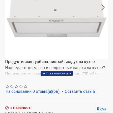
Продуктивная турбина, чистый воздух на кухне.
Надоедают дым, пар и неприятные запахи на кухне?
Производительная турбина мощностью 700 м3/ч
эффективно справится со всем лишним в
помещении площадью до 18 м2. Включайте вытяжку
На основании 0 отзыв(а)(ов).
-
Оставить отзыв
до начала приготовления, оставьте работать еще на 5
минут, пока накрываете на стол, и наслаждайтесь
свежим воздухом.
В НАЯВНОСТІ
Eleyus