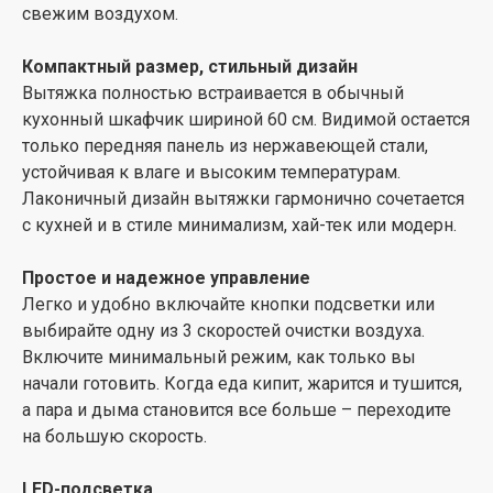
вытяжку двумя угольными фильтрами ELEYUS FW–
свежим воздухом.
E14 и выведите воздуховод в пространство кухни.
Компактный размер, стильный дизайн
5 лет гарантии
Вытяжка полностью встраивается в обычный
Компания ELEYUS уверена в качестве и надежности
кухонный шкафчик шириной 60 см. Видимой остается
встроенной кухонной техники, поэтому обеспечивает
только передняя панель из нержавеющей стали,
5 лет полной гарантии производителя и обеспечивает
устойчивая к влаге и высоким температурам.
широкую и доступную сеть сервисных центров в
Лаконичный дизайн вытяжки гармонично сочетается
каждом регионе Украины.
с кухней и в стиле минимализм, хай-тек или модерн.
Простое и надежное управление
Легко и удобно включайте кнопки подсветки или
выбирайте одну из 3 скоростей очистки воздуха.
Включите минимальный режим, как только вы
начали готовить. Когда еда кипит, жарится и тушится,
а пара и дыма становится все больше – переходите
на большую скорость.
LED-подсветка