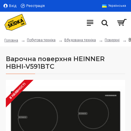
Вхід
Реєстрація
Українська
В
Побутова техніка
Вбудована техніка
Поверхні
Головна
Варочна поверхня HEINNER
HBHI-V591BTC
В НАЯВНОСТІ