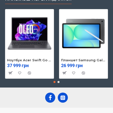
Ноутбук Acer Swift Go 16 SFG16-71 (NX.KVZEU.003)
Планшет Samsung Galaxy Tab S10 FE 5G 8/128GB Gray (SM-X526BZAREUC)
37 999 грн
26 999 грн