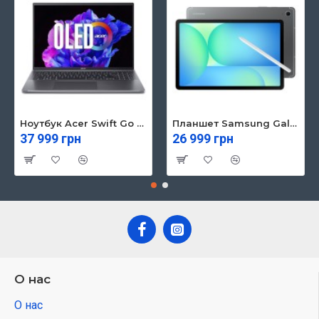
Ноутбук Acer Swift Go 16 SFG16-71 (NX.KVZEU.003)
Планшет Samsung Galaxy Tab S10 FE 5G 8/128GB Gray (SM-X526BZAREUC)
37 999 грн
26 999 грн
О нас
О нас