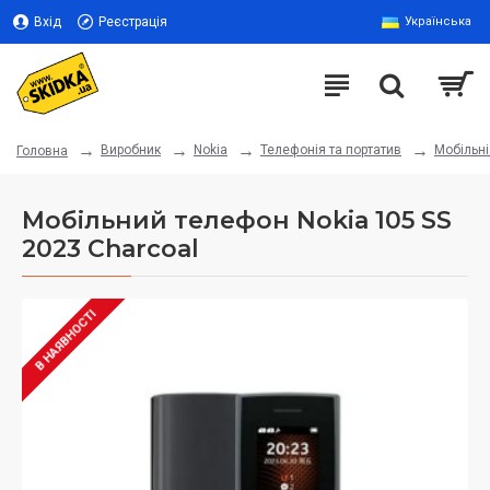
Вхід
Реєстрація
Українська
Виробник
Nokia
Телефонія та портатив
Мобільн
Головна
Мобільний телефон Nokia 105 SS
2023 Charcoal
В НАЯВНОСТІ