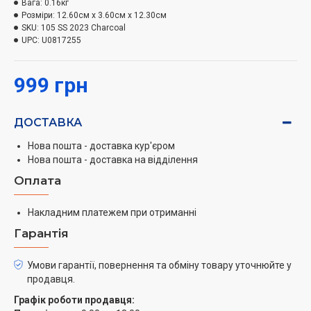
Вага:
0.16кг
нескольких недель в режиме ожидания и давай
Розміри:
12.60см x 3.60см x 12.30см
поговорим от восхода до заката.
SKU:
105 SS 2023 Charcoal
UPC:
U0817255
999 грн
ДОСТАВКА
Нова пошта - доставка кур'єром
Нова пошта - доставка на відділення
Оплата
Накладним платежем при отриманні
Гарантія
Умови гарантії, повернення та обміну товару уточнюйте у
продавця.
Графік роботи продавця: