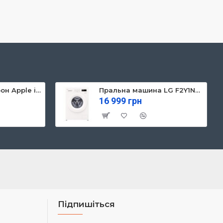
Мобільний телефон Apple iPhone 13 128GB Starlight (MLPG3)
Пральна машина LG F2Y1NS3W
16 999 грн
Підпишіться