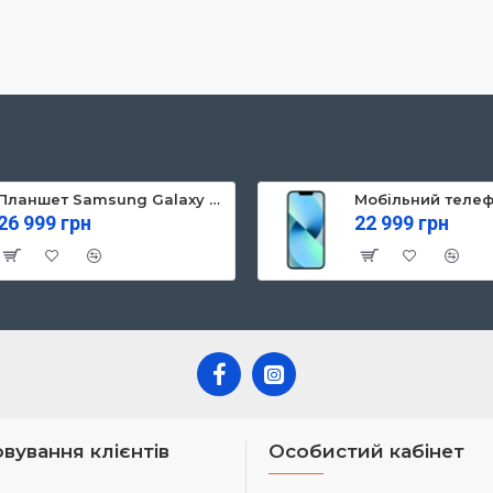
Планшет Samsung Galaxy Tab S10 FE 5G 8/128GB Gray (SM-X526BZAREUC)
26 999 грн
22 999 грн
вування клієнтів
Особистий кабінет