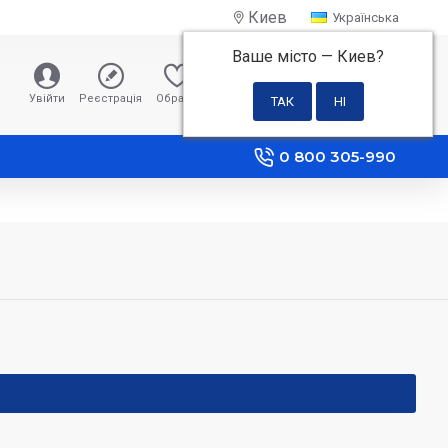
Киев
Українська
Ваше місто —
Киев
?
0 грн
Увійти
Реєстрація
Обране
Порівняння
0 800 305-990