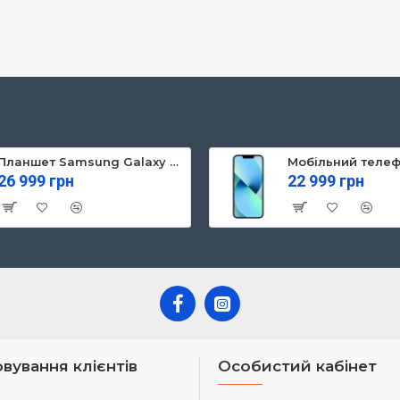
Планшет Samsung Galaxy Tab S10 FE 5G 8/128GB Gray (SM-X526BZAREUC)
26 999 грн
22 999 грн
вування клієнтів
Особистий кабінет