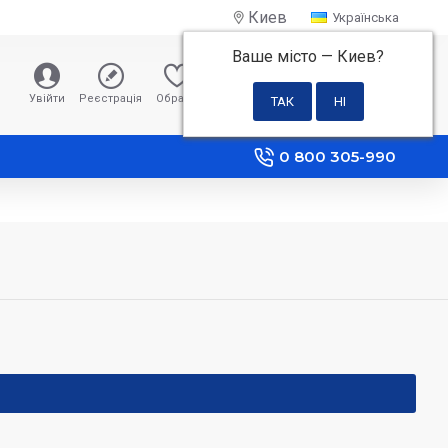
Киев
Українська
Ваше місто —
Киев
?
0 грн
Увійти
Реєстрація
Обране
Порівняння
0 800 305-990