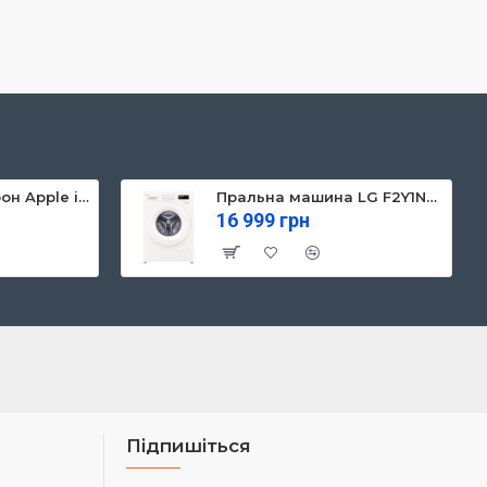
Мобільний телефон Apple iPhone 13 128GB Starlight (MLPG3)
Пральна машина LG F2Y1NS3W
16 999 грн
Підпишіться