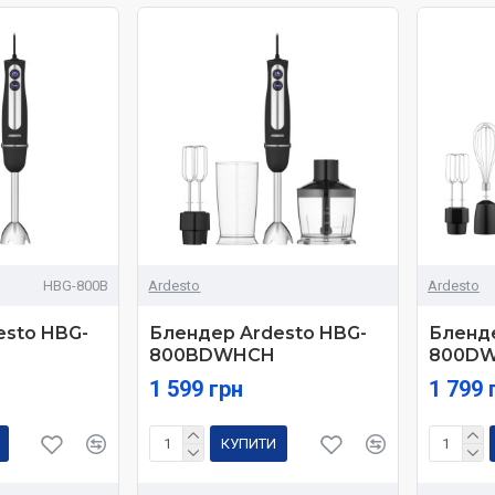
HBG-800B
Ardesto
Ardesto
esto HBG-
Блендер Ardesto HBG-
Бленде
800BDWHCH
800D
1 599 грн
1 799 
КУПИТИ