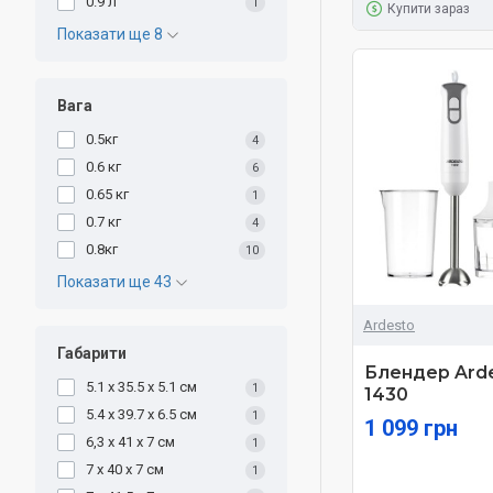
0.9 л
1
Купити зараз
Показати ще 8
Вага
0.5кг
4
0.6 кг
6
0.65 кг
1
0.7 кг
4
0.8кг
10
Показати ще 43
Ardesto
Габарити
Блендер Arde
5.1 x 35.5 x 5.1 см
1
1430
5.4 x 39.7 x 6.5 см
1
1 099 грн
6,3 х 41 х 7 см
1
7 x 40 x 7 см
1