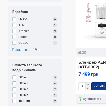
Виробник
Philips
6
AENO
1
Ardesto
9
Bosch
8
BOSSO
1
Показати ще 19
AENO
Блендер AEN
Ємність великого
(ATB0002)
подрібнювача
7 499 грн
500 мл
3
600 мл
4
КУПИТИ
800 мл
2
900 мл
1
Купити зараз
1000 мл
2