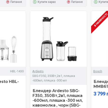
Питання
Купити зараз
Питання
Купити
В НАЯВНОСТ
HBL-1430
Ardesto
Bosch
SBG-F350, 350Вт,2в1, пляшка
-600мл, пляшка -300 мл
sto HBL-
Бленд
MMB61
Блендер Ardesto SBG-
3 799 
F350, 350Вт,2в1, пляшка
-600мл, пляшка -300 мл,
кавомолка , чорн (SBG-