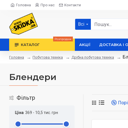
Головна
Про нас
Контакти
Всі
Розпродаж
КАТАЛОГ
АКЦІЇ
ДОСТАВКА І 
Бл
Побутова техніка
Дрібна побутова техніка
Головна
Блендери
Фільтр
Порі
Ціна
369
-
10,5 тис.
грн