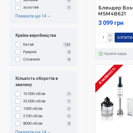
2
Блендер Bos
золотий
1
MSM4B621
Показати ще 14
3 099 грн
Країна виробництва
КУПИТИ
Китай
143
Румунія
2
Купити зараз
Словенія
4
В НАЯВНОСТІ
Кількість оборотів в
хвилину
10 000 об/хв
1
35 000 об/хв
1
1500 об/хв
1
2100 об/хв
1
8000 об/хв
3
Показати ще 14