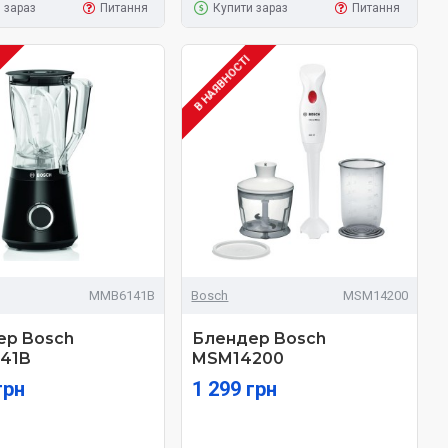
 зараз
Питання
Купити зараз
Питання
І
В НАЯВНОСТІ
MMB6141B
Bosch
MSM14200
ер Bosch
Блендер Bosch
41B
MSM14200
грн
1 299 грн