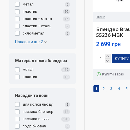
метал
6
пластик
92
Braun
пластик + метал
18
пластик + сталь
9
Блендер Bra
скло+метал
5
55236 MBK
Показати ще 2
2 699 грн
КУПИТИ
Матеріал ніжки блендера
метал
112
Купити зараз
пластик
10
1
2
3
4
5
Насадки та ножі
для колки льоду
3
насадка-блендер
14
насадка-вінчик
100
подрібнювач
3