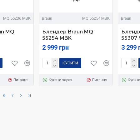
MQ 55236 MBK
Braun
MQ 55254 MBK
Braun
un MQ
Блендер Braun MQ
Бленд
55254 MBK
55307
2 999 грн
3 299 
КУПИТИ
Питання
Купити зараз
Питання
Купити
6
7