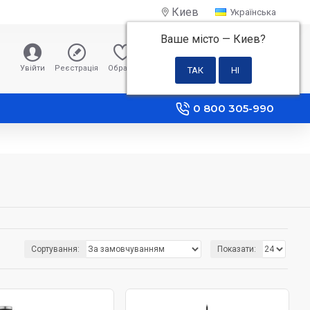
Киев
Українська
Ваше місто —
Киев
?
0 грн
Увійти
Реєстрація
Обране
Порівняння
0 800 305-990
Сортування:
Показати: