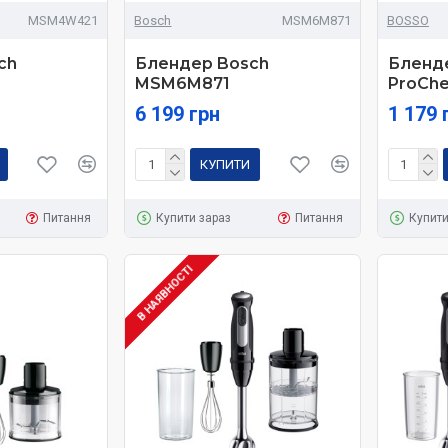
MSM4W421
Bosch
MSM6M871
BOSSO
ch
Блендер Bosch
Бленд
MSM6M871
ProChe
6 199 грн
1 179 
КУПИТИ
Питання
Купити зараз
Питання
Купити
В НАЯВНОСТІ