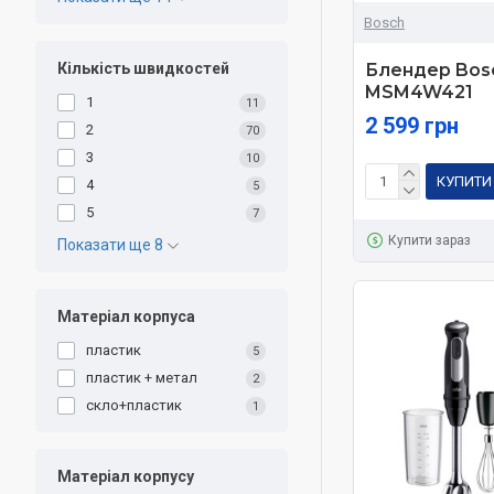
Bosch
Кількість швидкостей
Блендер Bos
MSM4W421
1
11
2 599 грн
2
70
3
10
КУПИТИ
4
5
5
7
Купити зараз
Показати ще 8
Матеріал корпуса
пластик
5
пластик + метал
2
скло+пластик
1
Матеріал корпусу