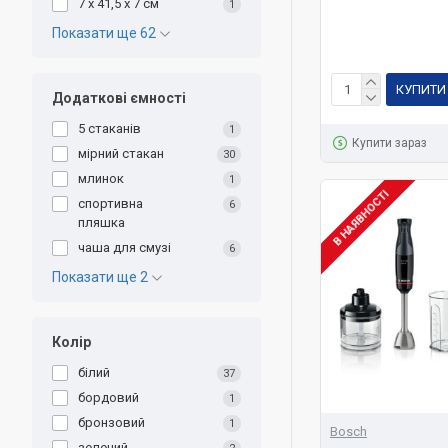
7 x 41,5 x 7 см
1
Показати ще 62
КУПИТИ
Додаткові ємності
5 стаканів
1
Купити зараз
мірний стакан
30
млинок
1
В НАЯВНОСТІ
спортивна
6
пляшка
чаша для смузі
6
Показати ще 2
Колір
білий
37
бордовий
1
бронзовий
1
Bosch
зелений