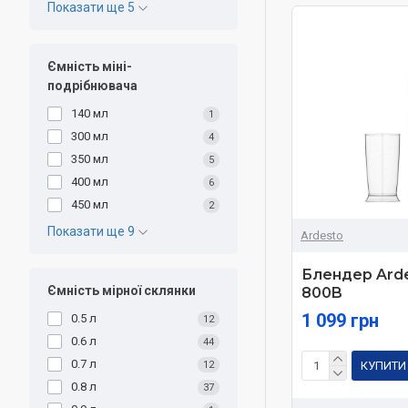
Показати ще 5
Ємність міні-
подрібнювача
140 мл
1
300 мл
4
350 мл
5
400 мл
6
450 мл
2
Показати ще 9
Ardesto
Блендер Ard
Ємність мірної склянки
800B
1 099 грн
0.5 л
12
0.6 л
44
0.7 л
12
КУПИТИ
0.8 л
37