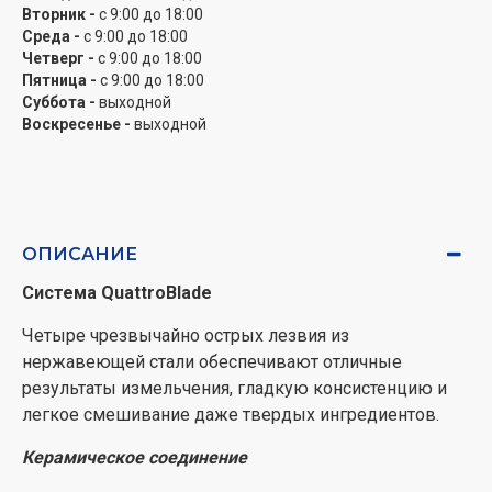
проточной водой или посудомоечной машиной.
Вторник -
с 9:00 до 18:00
Среда -
с 9:00 до 18:00
Bosch – немецкие стандарты качества
Четверг -
с 9:00 до 18:00
Пятница -
с 9:00 до 18:00
Блендеры Bosch разработаны профессиональными
Суббота -
выходной
немецкими инженерами, которые известны
Воскресенье -
выходной
благодаря своему удивительному вниманию к
деталям. Устройства производятся и протестированы
на современных заводах, что гарантирует настоящее
немецкое качество.
ОПИСАНИЕ
Система QuattroBlade
Четыре чрезвычайно острых лезвия из
нержавеющей стали обеспечивают отличные
результаты измельчения, гладкую консистенцию и
легкое смешивание даже твердых ингредиентов.
Керамическое соединение