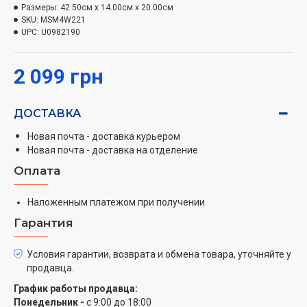
крепкий.
Размеры:
42.50см x 14.00см x 20.00см
SKU:
MSM4W221
Надежная производительность
UPC:
U0982190
Отличные свойства материала гарантируют, что
2 099 грн
мощность двигателя передается системе лопастей
без износа – для надежной работы смешивания в
течение всего срока службы.
ДОСТАВКА
Изменяйте аксессуары одним щелчком
Новая почта - доставка курьером
Новая почта - доставка на отделение
Зажмите кнопку с обеих сторон блендера и снимите
Оплата
ножку. Чтобы установить другой аксессуар, просто
установите блендер в клик.
Наложенным платежом при получении
Очистка ножки без дополнительных усилий
Гарантия
Беспроблемная очистка занимает всего несколько
Условия гарантии, возврата и обмена товара, уточняйте у
секунд. После завершения смешивания снимите
продавца.
ножку для смешивания одним простым щелчком.
График работы продавца:
Теперь вы можете быстро и легко очистить ее под
Понедельник -
с 9:00 до 18:00