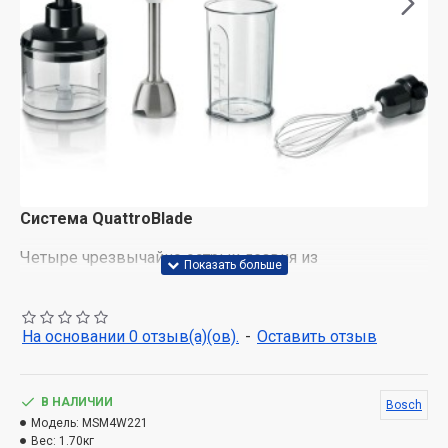
Система QuattroBlade
Четыре чрезвычайно острых лезвия из
нержавеющей стали обеспечивают отличные
результаты измельчения, гладкую консистенцию и
легкое смешивание даже твердых ингредиентов.
На основании 0 отзыв(а)(ов).
-
Оставить отзыв
Керамическое соединение
В НАЛИЧИИ
Муфта ручного блендера сделана из технической
Bosch
Модель:
MSM4W221
керамики. От того керамический коннектор очень
Вес:
1.70кг