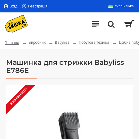
Вхід
Реєстрація
Українська
Виробник
Babyliss
Побутова техніка
Дрібна поб
Головна
Машинка для стрижки Babyliss
E786E
В НАЯВНОСТІ