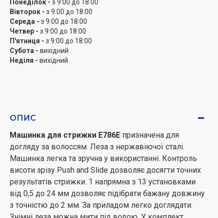
Понеділок -
з 9:00 до 18:00
Вівторок -
з 9:00 до 18:00
Середа -
з 9:00 до 18:00
Четвер -
з 9:00 до 18:00
П'ятниця -
з 9:00 до 18:00
Субота -
вихідний
Неділя -
вихідний
ОПИС
Машинка для стрижки E786E
призначена для
догляду за волоссям. Леза з нержавіючої сталі.
Машинка легка та зручна у використанні. Контроль
висоти зрізу Push and Slide дозволяє досягти точних
результатів стрижки. 1 напрямна з 13 установками
від 0,5 до 24 мм дозволяє підібрати бажану довжину
з точністю до 2 мм. За приладом легко доглядати.
Знімні леза можна мити під водою. У комплект