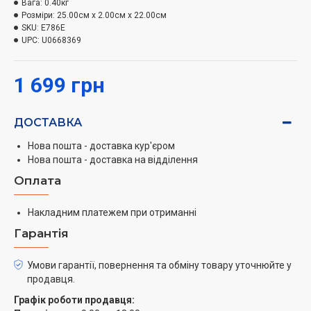
Вага:
0.40кг
заряджання пристрою становить 8 годин. Машинка
Розміри:
25.00см x 2.00см x 22.00см
працює від мережі та автономно, від акумулятора (60
SKU:
E786E
хвилин роботи).
UPC:
U0668369
1 699 грн
ДОСТАВКА
Нова пошта - доставка кур'єром
Нова пошта - доставка на відділення
Оплата
Накладним платежем при отриманні
Гарантія
Умови гарантії, повернення та обміну товару уточнюйте у
продавця.
Графік роботи продавця: