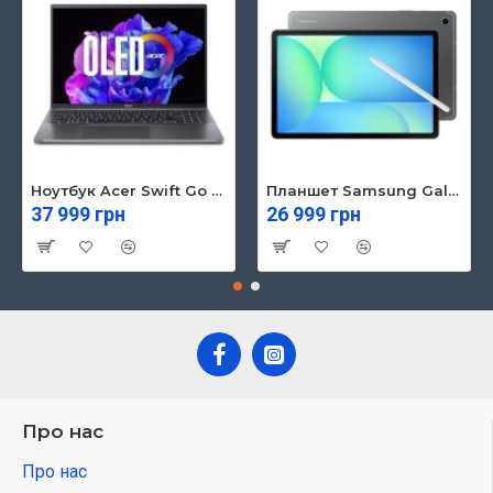
Ноутбук Acer Swift Go 16 SFG16-71 (NX.KVZEU.003)
Планшет Samsung Galaxy Tab S10 FE 5G 8/128GB Gray (SM-X526BZAREUC)
37 999 грн
26 999 грн
Про нас
Про нас