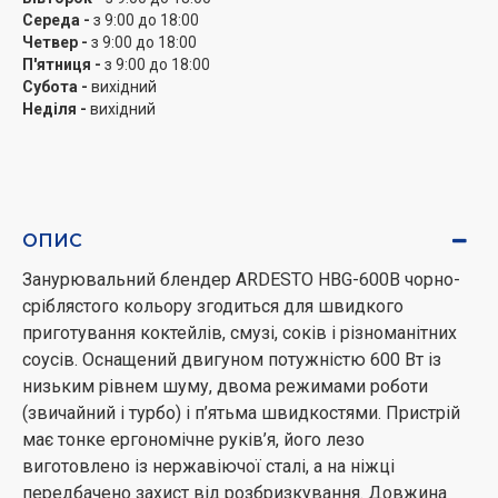
Середа -
з 9:00 до 18:00
Четвер -
з 9:00 до 18:00
П'ятниця -
з 9:00 до 18:00
Субота -
вихідний
Неділя -
вихідний
ОПИС
Занурювальний блендер ARDESTO HBG-600B чорно-
сріблястого кольору згодиться для швидкого
приготування коктейлів, смузі, соків і різноманітних
соусів. Оснащений двигуном потужністю 600 Вт із
низьким рівнем шуму, двома режимами роботи
(звичайний і турбо) і п’ятьма швидкостями. Пристрій
має тонке ергономічне руків’я, його лезо
виготовлено із нержавіючої сталі, а на ніжці
передбачено захист від розбризкування. Довжина