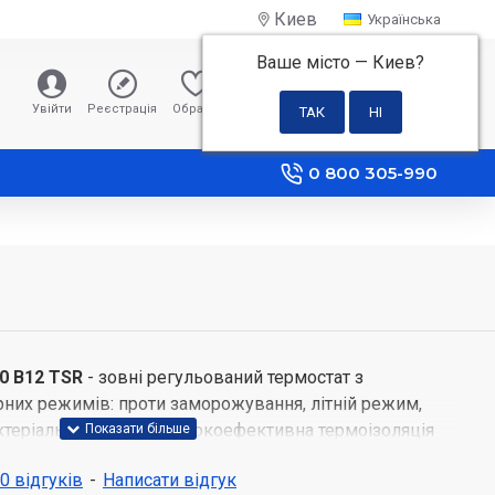
Киев
Українська
Ваше місто —
Киев
?
0 грн
Увійти
Реєстрація
Обране
Порівняння
0 800 305-990
0 B12 TSR
- зовні регульований термостат з
рних режимів: проти заморожування, літній режим,
теріальний режим. Високоефективна термоізоляція
ваного поліуретану високою щільністю, що гарантує
 0 відгуків
-
Написати відгук
ти і економічну роботу пристрою.