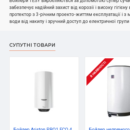
Бойлери TESY виробляються за допомогою супер сучасн
забезпечує надійний захист від корозії і високу гігіє
протектор з 3-річним проекто-життям експлуатації і 
води від накипу і зручний доступ до електричної групи
СУПУТНІ ТОВАРИ
В НАЯВНОСТІ
Бойлер Ariston PRO1 ECO 40 V SLIM (3626459)