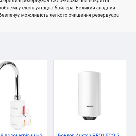
всередині резервуара. Скло-керамічне покриття
езпроблемну експлуатацію бойлера. Великий анодний
забезпечує можливість легкого очищення резервуара
Проточний водонагрівач Hölmer HHW-303SH
Бойлер Ariston PRO1 ECO 50 V SLIM 1,8K PL EU (3626460)