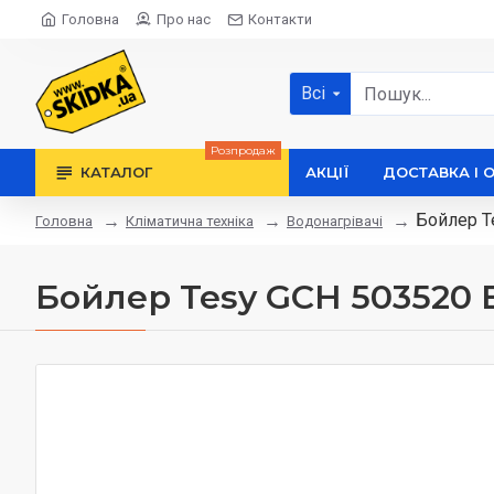
Головна
Про нас
Контакти
Всі
Розпродаж
КАТАЛОГ
АКЦІЇ
ДОСТАВКА І 
Бойлер T
Кліматична техніка
Водонагрівачі
Головна
Бойлер Tesy GCH 503520 