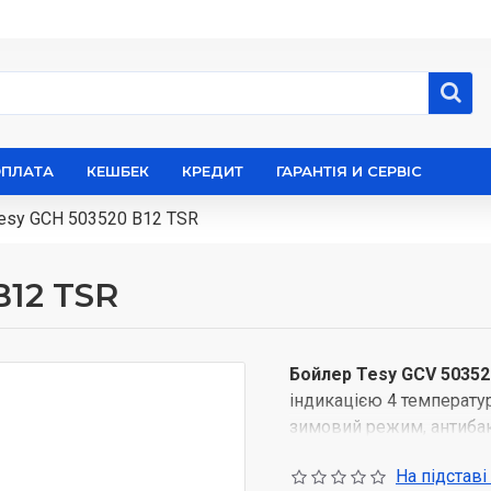
ОПЛАТА
КЕШБЕК
КРЕДИТ
ГАРАНТІЯ И СЕРВІС
esy GCH 503520 B12 TSR
B12 TSR
Бойлер Tesy GCV 50352
індикацією 4 температу
зимовий режим, антибак
безпосередньо-екструдо
На підставі
мінімальні теплові втра