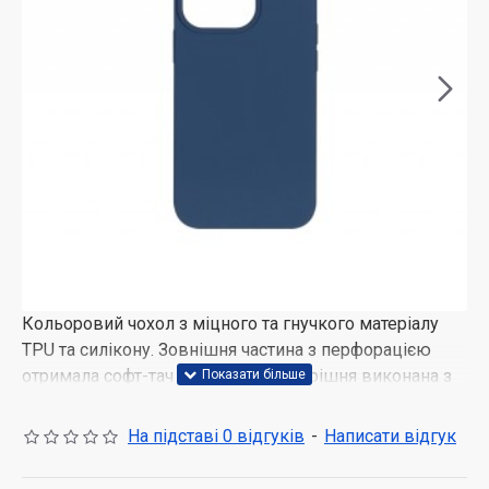
Кольоровий чохол з міцного та гнучкого матеріалу
TPU та силікону. Зовнішня частина з перфорацією
отримала софт-тач покриття, а внутрішня виконана з
мікрофібри. Чохол надійно захищає смартфон від
пилу та подряпин, забезпечує щільність посадки і
На підставі 0 відгуків
-
Написати відгук
точність розташування отворів доступу до елементів
керування. Чохол поставляється в коробці.