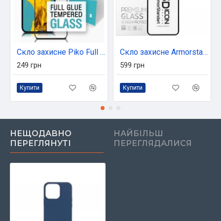
Скло захисне Piko Full Glue Apple Iphone 12 (black) (1283126506444)
Скло захисне Armorstandart Icon 3D Apple iPhone 12 Pro Max Black (ARM57194)
249 грн
599 грн
Купити
Купити
НЕЩОДАВНО
НАЙБІЛЬШ
ПЕРЕГЛЯНУТІ
ПЕРЕГЛЯДАЛИСЯ