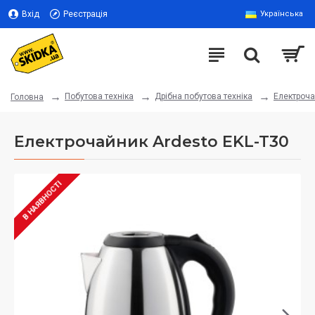
Вхід
Реєстрація
Українська
Побутова техніка
Дрібна побутова техніка
Електроч
Головна
Електрочайник Ardesto EKL-T30
В НАЯВНОСТІ