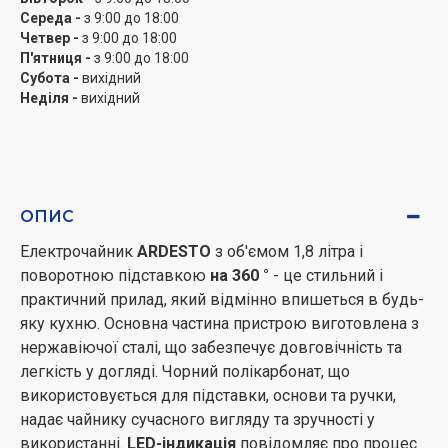
Середа -
з 9:00 до 18:00
Четвер -
з 9:00 до 18:00
П'ятниця -
з 9:00 до 18:00
Субота -
вихідний
Неділя -
вихідний
ОПИС
Електрочайник
ARDESTO
з об'ємом 1,8 літра і
поворотною підставкою
на 360 °
- це стильний і
практичний прилад, який відмінно впишеться в будь-
яку кухню. Основна частина пристрою виготовлена ​​з
нержавіючої сталі, що забезпечує довговічність та
легкість у догляді. Чорний полікарбонат, що
використовується для підставки, основи та ручки,
надає чайнику сучасного вигляду та зручності у
використанні.
LED-індикація
повідомляє про процес