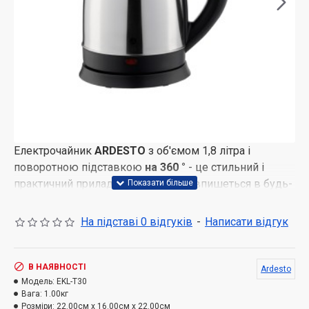
Електрочайник
ARDESTO
з об'ємом 1,8 літра і
поворотною підставкою
на 360 °
- це стильний і
практичний прилад, який відмінно впишеться в будь-
яку кухню. Основна частина пристрою виготовлена ​​з
нержавіючої сталі, що забезпечує довговічність та
На підставі 0 відгуків
-
Написати відгук
легкість у догляді. Чорний полікарбонат, що
використовується для підставки, основи та ручки,
надає чайнику сучасного вигляду та зручності у
В НАЯВНОСТІ
Ardesto
використанні.
Модель:
EKL-T30
LED-індикація
повідомляє про процес
Вага:
1.00кг
роботи приладу, додаючи функціональності.
Розміри:
22.00см x 16.00см x 22.00см